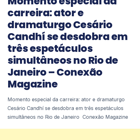
Momento especial da
4
carreira: ator e
dramaturgo Cesário
Notícias
Candhí se desdobra em
Maior edição do Petrópolis Diecast
reúne expositores de carros em
três espetáculos
miniatura de três estados em Itaipava –
portalgiro.com
simultâneos no Rio de
Maior edição do Petrópolis Diecast reúne
expositores de carros em miniatura de três
Janeiro – Conexão
estados em Itaipava portalgiro.com
4
Magazine
Notícias
Momento especial da carreira: ator e dramaturgo
Pescadores de Angra poderão
Cesário Candhí se desdobra em três espetáculos
regularizar embarcações entre 12 e 14
de agosto – acidadecostaverde.com.br
simultâneos no Rio de Janeiro Conexão Magazine
Pescadores de Angra poderão regularizar
embarcações entre 12 e 14 de
agosto acidadecostaverde.com.br