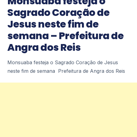
Monsuaba festeja o
(10) diariodepetropolis.com.br
0
Sagrado Coração de
Jesus neste fim de
Notícias
semana – Prefeitura de
Petrópolis recebe Encontro Internacional
de Esports nos dias 11 e 12 de agosto –
Angra dos Reis
diariodepetropolis.com.br
Petrópolis recebe Encontro Internacional de
Esports nos dias 11 e 12 de
Monsuaba festeja o Sagrado Coração de Jesus
agosto diariodepetropolis.com.br
0
neste fim de semana Prefeitura de Angra dos Reis
Notícias
Prefeitura realiza simulado de chuvas
fortes no Caxambu –
diariodepetropolis.com.br
Prefeitura realiza simulado de chuvas fortes no
Caxambu diariodepetropolis.com.br
0