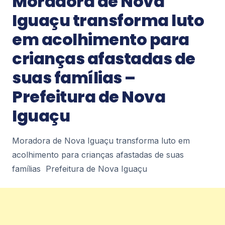
Moradora de Nova
domingos diariodorio.com
1
Iguaçu transforma luto
em acolhimento para
Notícias
crianças afastadas de
Niterói terá primeira escola pública
bilíngue em português e espanhol –
suas famílias –
Prefeitura Municipal de Niterói
Niterói terá primeira escola pública bilíngue em
Prefeitura de Nova
português e espanhol Prefeitura Municipal de
Niterói
Iguaçu
2
Moradora de Nova Iguaçu transforma luto em
Notícias
acolhimento para crianças afastadas de suas
Recicla Niterói inaugura novos pontos e
amplia atendimento com
famílias Prefeitura de Nova Iguaçu
funcionamento aos domingos –
Prefeitura Municipal de Niterói
Recicla Niterói inaugura novos pontos e amplia
atendimento com funcionamento aos
domingos Prefeitura Municipal de Niterói