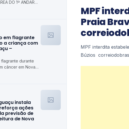
REA DO 1º ANDAR
MPF inter
 Prefeitura
axias
Praia Brav
correiodo
o em flagrante
o a criança com
MPF interdita estabel
açu –
Búzios correiodobras
flagrante durante
om câncer em Nova
guaçu instala
 reforça ações
da previsão de
feitura de Nova