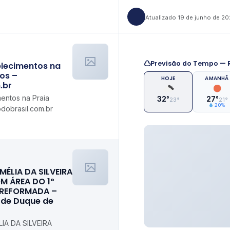
Atualizado 19 de junho de 2
Previsão do Tempo — R
elecimentos na
ios –
HOJE
AMANHÃ
.br
mentos na Praia
32°
27°
23°
21°
20%
dobrasil.com.br
MÉLIA DA SILVEIRA
M ÁREA DO 1º
 REFORMADA –
l de Duque de
IA DA SILVEIRA