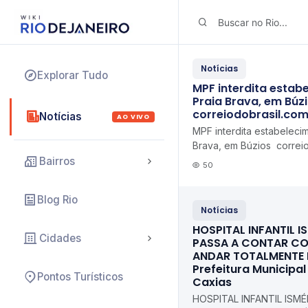
Notícias
Explorar Tudo
MPF interdita estab
Praia Brava, em Búz
correiodobrasil.com
Notícias
AO VIVO
MPF interdita estabeleci
Brava, em Búzios correio
Bairros
50
Blog Rio
Notícias
HOSPITAL INFANTIL IS
Cidades
PASSA A CONTAR CO
ANDAR TOTALMENTE
Prefeitura Municipa
Pontos Turísticos
Caxias
HOSPITAL INFANTIL ISMÉL