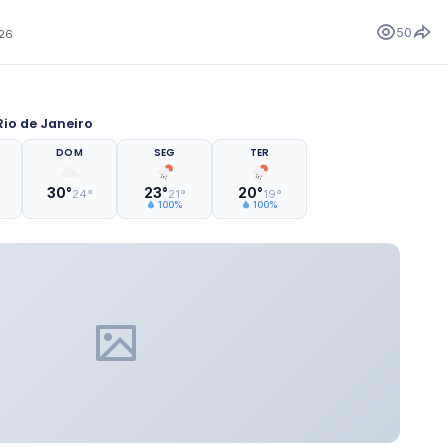
50
026
io de Janeiro
DOM
SEG
TER
30°
23°
20°
24°
21°
19°
100%
100%