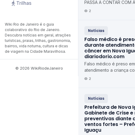
PASSA A CONTAR COM Á
Trilhas
TOTALMENTE REFORMADA
2
Municipal de Duque de C
Wiki Rio de Janeiro é o guia
colaborativo do Rio de Janeiro.
Notícias
Descubra notícias em geral, atrações
Falso médico é pres
turísticas, praias, trilhas, gastronomia,
durante atendiment
bairros, vida noturna, cultura e dicas
câncer em Nova Igu
de viagem na Cidade Maravilhosa.
diariodorio.com
Falso médico é preso em 
© 2026 WikiRiodeJaneiro
atendimento a criança c
Iguaçu diariodorio.com
2
Notícias
Prefeitura de Nova I
Gabinete de Crise e
preventivas diante 
ventos fortes – Pre
Iguaçu