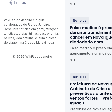
Trilhas
TOTALMENTE REFORMADA
1
Municipal de Duque de C
Wiki Rio de Janeiro é o guia
Notícias
colaborativo do Rio de Janeiro.
Falso médico é pres
Descubra notícias em geral, atrações
durante atendiment
turísticas, praias, trilhas, gastronomia,
câncer em Nova Igu
bairros, vida noturna, cultura e dicas
diariodorio.com
de viagem na Cidade Maravilhosa.
Falso médico é preso em 
atendimento a criança c
© 2026 WikiRiodeJaneiro
Iguaçu diariodorio.com
1
Notícias
Prefeitura de Nova I
Gabinete de Crise e
preventivas diante 
ventos fortes – Pre
Iguaçu
Prefeitura de Nova Iguaç