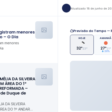
Atualizado 18 de junho de 2
Previsão do Tempo — R
egistram menores
o – O Dia
HOJE
AMANHÃ
ram menores
ia
32°
27°
23°
21°
20%
MÉLIA DA SILVEIRA
M ÁREA DO 1º
 REFORMADA –
l de Duque de
IA DA SILVEIRA
REA DO 1º ANDAR