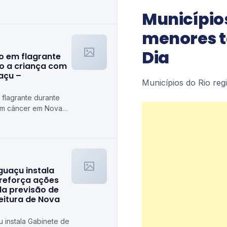
 Prefeitura
Municípios
axias
menores t
Dia
o em flagrante
o a criança com
açu –
Municípios do Rio re
flagrante durante
om câncer em Nova
guaçu instala
 reforça ações
da previsão de
feitura de Nova
u instala Gabinete de