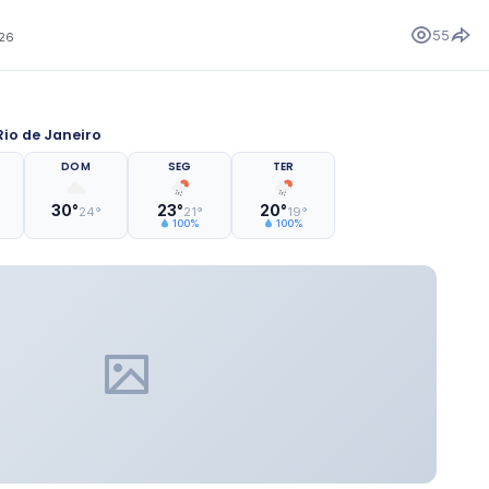
55
026
io de Janeiro
DOM
SEG
TER
30°
23°
20°
24°
21°
19°
100%
100%