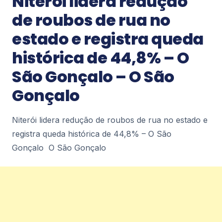
Niterói lidera redução
de roubos de rua no
Notícias
estado e registra queda
Mais de 40 mil ingressos já foram
vendidos para o duelo entre Flamengo e
histórica de 44,8% – O
Vitória, marcado para este domingo (9),
no Maracanã. A expectativa da diretoria
São Gonçalo – O São
rubro-negra é de 68 mil torcedores
presentes no estádio. Por @brunodoubs
Gonçalo
@adrianofontesfoto | –
instagram.com
Mais de 40 mil ingressos já foram vendidos para o
Niterói lidera redução de roubos de rua no estado e
duelo entre Flamengo e Vitória, marcado para
registra queda histórica de 44,8% – O São
este domingo (9), no Maracanã. A expectativa ...
0
Gonçalo O São Gonçalo
Notícias
Previsão de ventania em Niterói de
sexta-feira até domingo (9) – A Tribuna
RJ
Previsão de ventania em Niterói de sexta-feira até