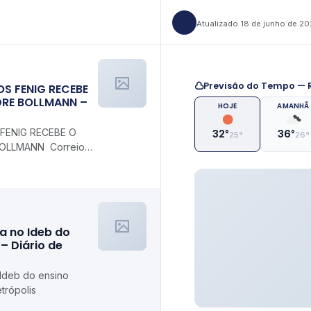
Atualizado 18 de junho de 2
Previsão do Tempo — R
S FENIG RECEBE
DRE BOLLMANN –
HOJE
AMANHÃ
FENIG RECEBE O
32°
36°
25°
26°
OLLMANN Correio
a no Ideb do
– Diário de
 Ideb do ensino
trópolis