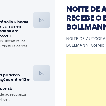
NOITE DE 
RECEBE O 
rópolis Diecast
BOLLMANN 
e carros em
stados em
ro.com
NOITE DE AUTÓGRA
is Diecast reúne
BOLLMANN Correio d
 miniatura de três
algiro.com
ra poderão
ções entre 12 e
.com.br
erão regularizar
14 de
de.com.br