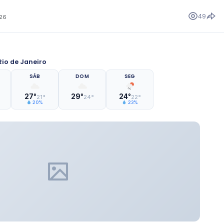
49
026
io de Janeiro
SÁB
DOM
SEG
27°
29°
24°
21°
24°
22°
20%
23%