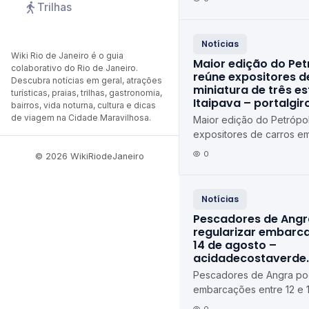
Trilhas
Notícias
Wiki Rio de Janeiro é o guia
Maior edição do Pet
colaborativo do Rio de Janeiro.
reúne expositores d
Descubra notícias em geral, atrações
miniatura de três e
turísticas, praias, trilhas, gastronomia,
Itaipava – portalgi
bairros, vida noturna, cultura e dicas
de viagem na Cidade Maravilhosa.
Maior edição do Petrópol
expositores de carros em
estados em Itaipava port
0
© 2026 WikiRiodeJaneiro
Notícias
Pescadores de Ang
regularizar embarca
14 de agosto –
acidadecostaverde
Pescadores de Angra pod
embarcações entre 12 e 
agosto acidadecostaver