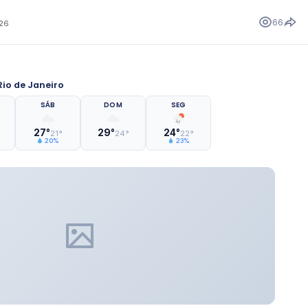
66
026
io de Janeiro
SÁB
DOM
SEG
27°
29°
24°
21°
24°
22°
20%
23%