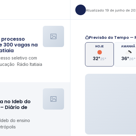
Atualizado 19 de junho de 2
Previsão do Tempo — R
a processo
de 300 vagas na
HOJE
AMANHÃ
atiaia
cesso seletivo com
32°
36°
25°
26°
cação Rádio Itatiaia
a no Ideb do
– Diário de
 Ideb do ensino
trópolis