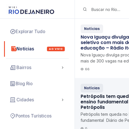
Notícias
Explorar Tudo
Nova Iguaçu divulg
seletivo com mais 
educação – Rádio It
Notícias
AO VIVO
Nova Iguaçu divulga pro
mais de 300 vagas na edu
Bairros
66
Blog Rio
Notícias
Petrópolis tem qued
Cidades
ensino fundamental 
Petrópolis
Petrópolis tem queda no
Pontos Turísticos
fundamental Diário de Pe
0