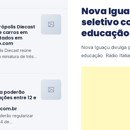
Nova Igua
seletivo 
rópolis Diecast
educação –
e carros em
stados em
ro.com
Nova Iguaçu divulga 
is Diecast reúne
educação Rádio Itatia
 miniatura de três
algiro.com
ra poderão
ções entre 12 e
.com.br
erão regularizar
14 de
de.com.br