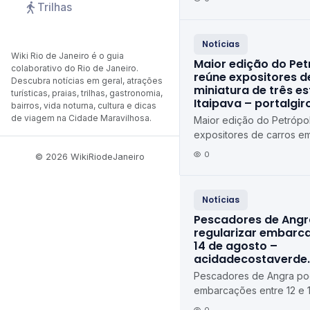
Trilhas
Notícias
Wiki Rio de Janeiro é o guia
Maior edição do Pet
colaborativo do Rio de Janeiro.
reúne expositores d
Descubra notícias em geral, atrações
miniatura de três e
turísticas, praias, trilhas, gastronomia,
Itaipava – portalgi
bairros, vida noturna, cultura e dicas
de viagem na Cidade Maravilhosa.
Maior edição do Petrópol
expositores de carros em
estados em Itaipava port
0
© 2026 WikiRiodeJaneiro
Notícias
Pescadores de Ang
regularizar embarca
14 de agosto –
acidadecostaverde
Pescadores de Angra pod
embarcações entre 12 e 
agosto acidadecostaver