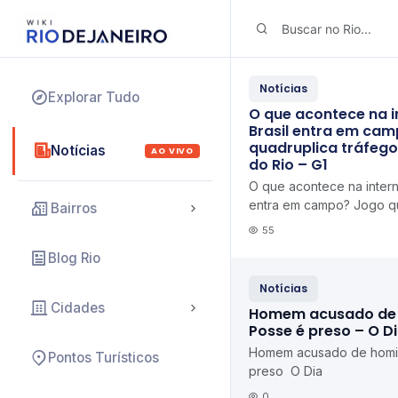
Notícias
Explorar Tudo
O que acontece na i
Brasil entra em ca
quadruplica tráfego
Notícias
AO VIVO
do Rio – G1
O que acontece na intern
entra em campo? Jogo qu
Bairros
em data center do Rio G
55
Blog Rio
Notícias
Cidades
Homem acusado de 
Posse é preso – O D
Homem acusado de homic
Pontos Turísticos
preso O Dia
0