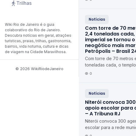
Trilhas
Notícias
Wiki Rio de Janeiro é o guia
Com torre de 70 met
colaborativo do Rio de Janeiro.
2,4 toneladas cada,
Descubra notícias em geral, atrações
imperial se tornou
turísticas, praias, trilhas, gastronomia,
neogótico mais mar
bairros, vida noturna, cultura e dicas
Petrópolis – Brasil 2
de viagem na Cidade Maravilhosa.
Com torre de 70 metros e
toneladas cada, o templo
© 2026 WikiRiodeJaneiro
monumento neogótico ma
0
Petrópolis Brasil...
Notícias
Niterói convoca 300
apoio escolar para 
– A Tribuna RJ
Niterói convoca 300 age
escolar para a rede muni