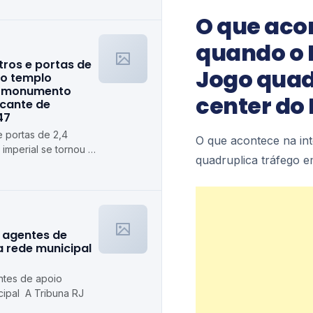
O que aco
quando o 
ros e portas de
Jogo quad
 o templo
 o monumento
center do 
cante de
47
 portas de 2,4
O que acontece na in
 imperial se tornou o
quadruplica tráfego e
is marcante de
 agentes de
a rede municipal
ntes de apoio
cipal A Tribuna RJ