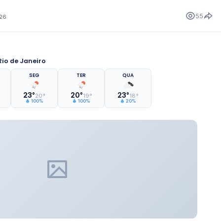
55
026
io de Janeiro
SEG
TER
QUA
23°
20°
23°
20°
19°
18°
100%
100%
20%