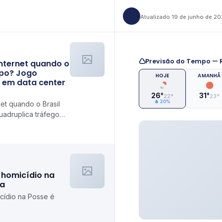
Atualizado 19 de junho de 2
Previsão do Tempo — R
nternet quando o
mpo? Jogo
HOJE
AMANHÃ
 em data center
26°
31°
22°
23°
20%
et quando o Brasil
adruplica tráfego
1
homicídio na
ia
ídio na Posse é