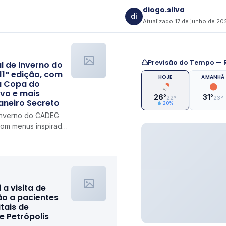
diogo.silva
di
Atualizado 17 de junho de 20
Previsão do Tempo — R
al de Inverno do
11ª edição, com
HOJE
AMANHÃ
a Copa do
vo e mais
26°
31°
22°
23°
Janeiro Secreto
20%
e Inverno do CADEG
com menus inspirados
a ao vivo e mais
i a visita de
ão a pacientes
tais de
de Petrópolis