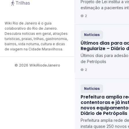
Projeto de Lei institui a v
Trilhas
estimação a pacientes in
de Petrópolis Diário de P
2
Wiki Rio de Janeiro é o guia
colaborativo do Rio de Janeiro.
Descubra notícias em geral, atrações
Notícias
turísticas, praias, trilhas, gastronomia,
Últimos dias para a
bairros, vida noturna, cultura e dicas
Regularize – Diário 
de viagem na Cidade Maravilhosa.
Últimos dias para adesão
de Petrópolis
© 2026 WikiRiodeJaneiro
2
Notícias
Prefeitura amplia r
contentoras e já in
novos equipamentos
Diário de Petrópolis
Prefeitura amplia rede de
instala quase 250 novos