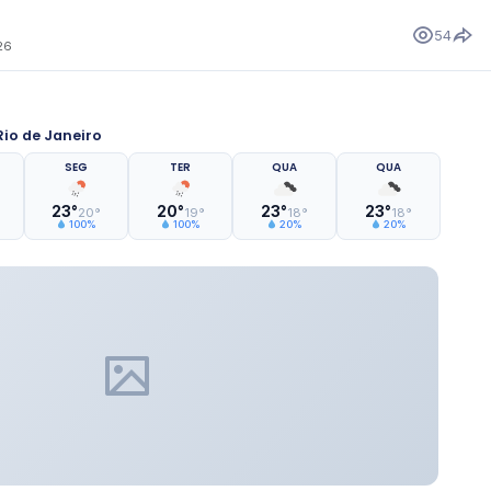
54
26
io de Janeiro
SEG
TER
QUA
QUA
23°
20°
23°
23°
20°
19°
18°
18°
100%
100%
20%
20%