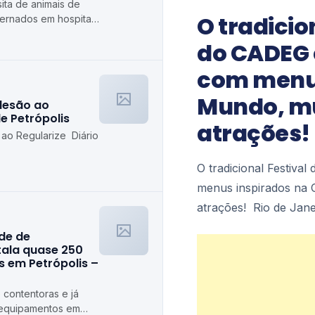
isita de animais de
O tradicio
ternados em hospitais
etrópolis
do CADEG c
com menus
Mundo, mú
desão ao
de Petrópolis
atrações! 
 ao Regularize Diário
O tradicional Festiva
menus inspirados na 
atrações! Rio de Jane
ede de
stala quase 250
 em Petrópolis –
 contentoras e já
 equipamentos em