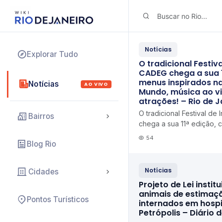
Notícias
Explorar Tudo
O tradicional Festiv
CADEG chega a sua 
menus inspirados n
Notícias
AO VIVO
Mundo, música ao vi
atrações! – Rio de 
O tradicional Festival d
Bairros
chega a sua 11ª edição, 
na Copa do Mundo, músic
54
Blog Rio
atrações! R...
Notícias
Cidades
Projeto de Lei institu
animais de estimaç
Pontos Turísticos
internados em hospi
Petrópolis – Diário 