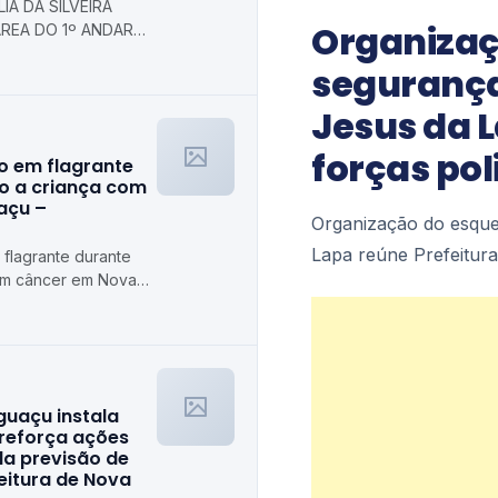
IA DA SILVEIRA
Organizaç
REA DO 1º ANDAR
 Prefeitura
segurança
axias
Jesus da L
forças pol
o em flagrante
o a criança com
açu –
Organização do esqu
Lapa reúne Prefeitura
flagrante durante
om câncer em Nova
guaçu instala
 reforça ações
da previsão de
feitura de Nova