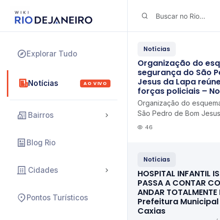
Notícias
Explorar Tudo
Organização do es
segurança do São P
Jesus da Lapa reúne
Notícias
AO VIVO
forças policiais – N
Organização do esquema
São Pedro de Bom Jesus
Bairros
Prefeitura e forças polic
46
Blog Rio
Notícias
Cidades
HOSPITAL INFANTIL IS
PASSA A CONTAR CO
ANDAR TOTALMENTE
Pontos Turísticos
Prefeitura Municipa
Caxias