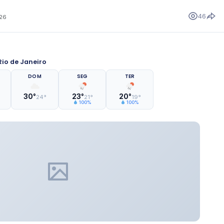
46
026
io de Janeiro
DOM
SEG
TER
30°
23°
20°
24°
21°
19°
100%
100%