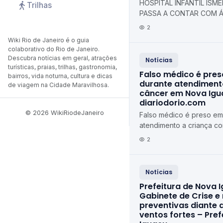
HOSPITAL INFANTIL ISMÉL
Trilhas
PASSA A CONTAR COM Á
TOTALMENTE REFORMADA
2
Municipal de Duque de C
Wiki Rio de Janeiro é o guia
colaborativo do Rio de Janeiro.
Descubra notícias em geral, atrações
Notícias
turísticas, praias, trilhas, gastronomia,
Falso médico é pres
bairros, vida noturna, cultura e dicas
durante atendiment
de viagem na Cidade Maravilhosa.
câncer em Nova Igu
diariodorio.com
© 2026 WikiRiodeJaneiro
Falso médico é preso em 
atendimento a criança c
Iguaçu diariodorio.com
2
Notícias
Prefeitura de Nova I
Gabinete de Crise e
preventivas diante 
ventos fortes – Pre