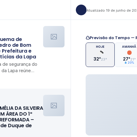
Atualizado 19 de junho de 2
Previsão do Tempo — R
quema de
edro de Bom
HOJE
AMANHÃ
 Prefeitura e
otícias da Lapa
32°
27°
23°
21°
20%
 de segurança do
 da Lapa reúne
iais Notícias da Lapa
MÉLIA DA SILVEIRA
M ÁREA DO 1º
 REFORMADA –
l de Duque de