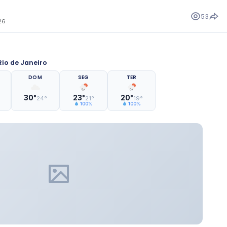
53
26
io de Janeiro
DOM
SEG
TER
30°
23°
20°
24°
21°
19°
100%
100%