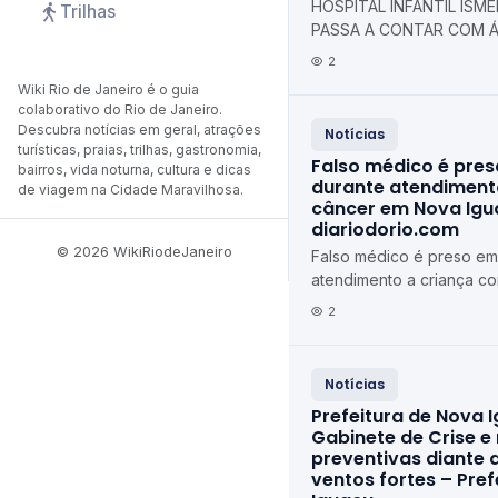
HOSPITAL INFANTIL ISMÉL
Trilhas
PASSA A CONTAR COM Á
TOTALMENTE REFORMADA
2
Municipal de Duque de C
Wiki Rio de Janeiro é o guia
colaborativo do Rio de Janeiro.
Descubra notícias em geral, atrações
Notícias
turísticas, praias, trilhas, gastronomia,
Falso médico é pres
bairros, vida noturna, cultura e dicas
durante atendiment
de viagem na Cidade Maravilhosa.
câncer em Nova Igu
diariodorio.com
© 2026 WikiRiodeJaneiro
Falso médico é preso em 
atendimento a criança c
Iguaçu diariodorio.com
2
Notícias
Prefeitura de Nova I
Gabinete de Crise e
preventivas diante 
ventos fortes – Pre