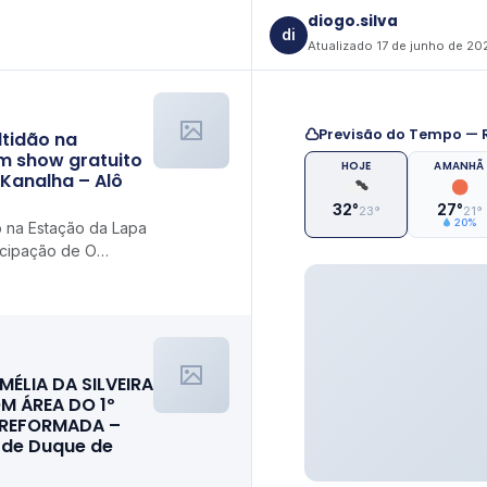
diogo.silva
di
Atualizado 17 de junho de 20
Previsão do Tempo — R
ltidão na
m show gratuito
HOJE
AMANHÃ
 Kanalha – Alô
32°
27°
23°
21°
20%
o na Estação da Lapa
icipação de O
MÉLIA DA SILVEIRA
M ÁREA DO 1º
 REFORMADA –
l de Duque de