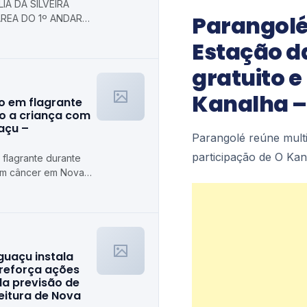
IA DA SILVEIRA
Parangolé
REA DO 1º ANDAR
 Prefeitura
Estação d
axias
gratuito e
Kanalha – 
o em flagrante
o a criança com
açu –
Parangolé reúne mult
participação de O Ka
flagrante durante
om câncer em Nova
guaçu instala
 reforça ações
da previsão de
feitura de Nova