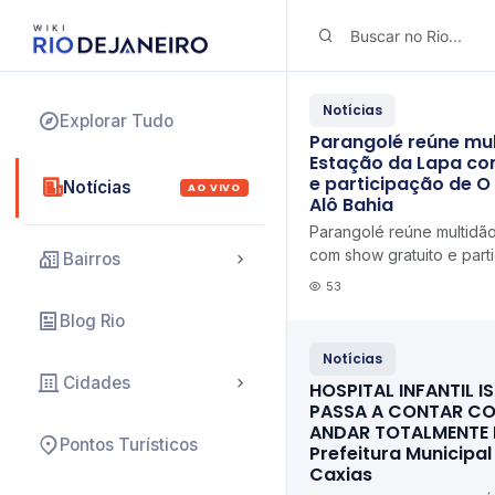
Notícias
Explorar Tudo
Parangolé reúne mu
Estação da Lapa co
e participação de O
Notícias
AO VIVO
Alô Bahia
Parangolé reúne multidã
com show gratuito e part
Bairros
Kanalha Alô Alô Bahia
53
Blog Rio
Notícias
Cidades
HOSPITAL INFANTIL IS
PASSA A CONTAR CO
ANDAR TOTALMENTE
Pontos Turísticos
Prefeitura Municipa
Caxias