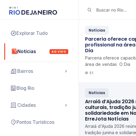
Notícias
Explorar Tudo
Parceria oferece c
profissional na áre
Dia
Notícias
AO VIVO
Parceria oferece capacit
área de vendas O Dia
Bairros
51
Blog Rio
Notícias
Arraiá d’Ajuda 2026
Cidades
culturais, tradição j
solidariedade em N
ErreJota Notícias
Pontos Turísticos
Arraiá d'Ajuda 2026 reúne
tradição junina e solida