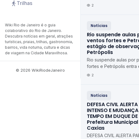
Trilhas
Iguaçu ErreJota Notícias
2
Wiki Rio de Janeiro é o guia
Notícias
colaborativo do Rio de Janeiro.
Rio suspende aulas 
Descubra notícias em geral, atrações
ventos fortes e Petr
turísticas, praias, trilhas, gastronomia,
estágio de observaç
bairros, vida noturna, cultura e dicas
Petrópolis
de viagem na Cidade Maravilhosa.
Rio suspende aulas por 
fortes e Petrópolis entra
© 2026 WikiRiodeJaneiro
observação Diário de Pe
2
Notícias
DEFESA CIVIL ALERT
INTENSO E MUDANÇA
TEMPO EM DUQUE DE
Prefeitura Municipa
Caxias
DEFESA CIVIL ALERTA P