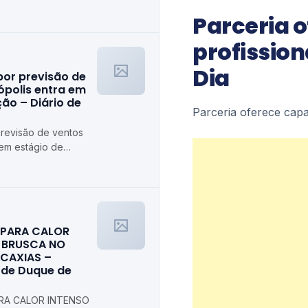
Parceria 
profission
Dia
por previsão de
ópolis entra em
ão – Diário de
Parceria oferece capa
previsão de ventos
 em estágio de
trópolis
A PARA CALOR
 BRUSCA NO
 CAXIAS –
l de Duque de
ARA CALOR INTENSO