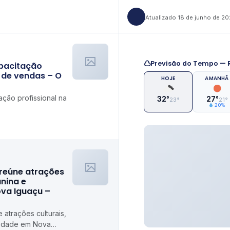
Atualizado 18 de junho de 2
Previsão do Tempo — R
apacitação
a de vendas – O
HOJE
AMANHÃ
ação profissional na
32°
27°
23°
21°
20%
 reúne atrações
unina e
ova Iguaçu –
 atrações culturais,
riedade em Nova