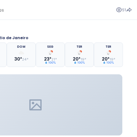
51
026
io de Janeiro
DOM
SEG
TER
TER
30°
23°
20°
20°
24°
21°
19°
19°
100%
100%
100%