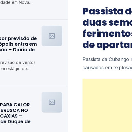
riedade em Nova
Passista 
duas sema
ferimento
por previsão de
de aparta
ópolis entra em
ão – Diário de
Passista da Cubango 
previsão de ventos
causados em explosã
 em estágio de
trópolis
A PARA CALOR
 BRUSCA NO
 CAXIAS –
l de Duque de