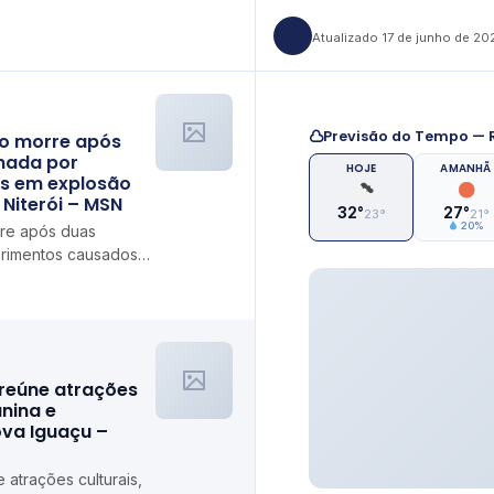
Atualizado 17 de junho de 20
Previsão do Tempo — R
o morre após
nada por
HOJE
AMANHÃ
s em explosão
Niterói – MSN
32°
27°
23°
21°
20%
re após duas
erimentos causados
ento em Niterói MSN
 reúne atrações
unina e
ova Iguaçu –
 atrações culturais,