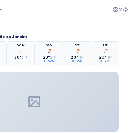
61
26
io de Janeiro
DOM
SEG
TER
TER
30°
23°
20°
20°
24°
21°
19°
19°
100%
100%
100%