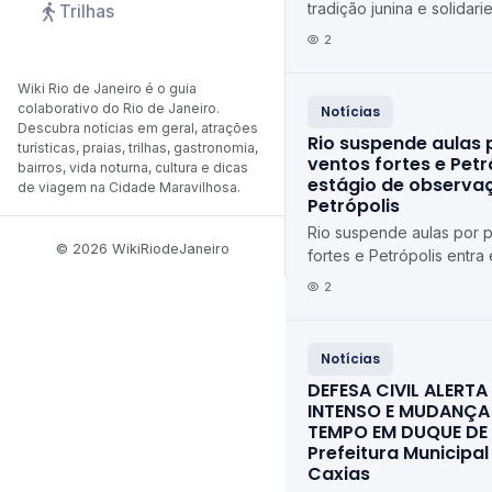
tradição junina e solida
Trilhas
Iguaçu ErreJota Notícias
2
Wiki Rio de Janeiro é o guia
colaborativo do Rio de Janeiro.
Notícias
Descubra notícias em geral, atrações
Rio suspende aulas 
turísticas, praias, trilhas, gastronomia,
ventos fortes e Petr
bairros, vida noturna, cultura e dicas
estágio de observaç
de viagem na Cidade Maravilhosa.
Petrópolis
Rio suspende aulas por 
© 2026 WikiRiodeJaneiro
fortes e Petrópolis entra
observação Diário de Pe
2
Notícias
DEFESA CIVIL ALERT
INTENSO E MUDANÇA
TEMPO EM DUQUE DE
Prefeitura Municipa
Caxias