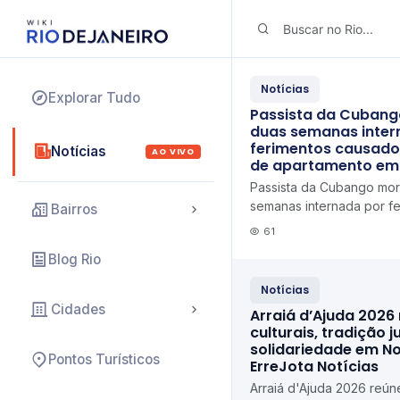
Notícias
Explorar Tudo
Passista da Cubang
duas semanas inter
ferimentos causado
Notícias
AO VIVO
de apartamento em 
Passista da Cubango mor
semanas internada por f
Bairros
em explosão de apartam
61
Blog Rio
Notícias
Cidades
Arraiá d’Ajuda 2026
culturais, tradição j
solidariedade em N
Pontos Turísticos
ErreJota Notícias
Arraiá d'Ajuda 2026 reúne