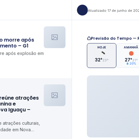
Atualizado 17 de junho de 20
Previsão do Tempo — R
o morre após
mento – G1
HOJE
AMANHÃ
rre após explosão em
32°
27°
23°
21°
20%
 reúne atrações
unina e
ova Iguaçu –
 atrações culturais,
riedade em Nova