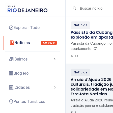
Notícias
Explorar Tudo
Passista da Cubang
explosão em aparta
Notícias
AO VIVO
Passista da Cubango mo
apartamento G1
63
Bairros
Notícias
Blog Rio
Arraiá d’Ajuda 2026
culturais, tradição j
Cidades
solidariedade em N
ErreJota Notícias
Arraiá d'Ajuda 2026 reúne
Pontos Turísticos
tradição junina e solida
Iguaçu ErreJota Notícias
2