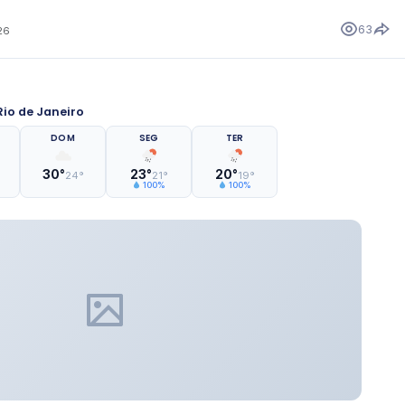
63
26
io de Janeiro
DOM
SEG
TER
30°
23°
20°
24°
21°
19°
100%
100%