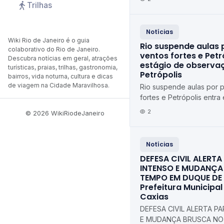
Trilhas
Notícias
Wiki Rio de Janeiro é o guia
Rio suspende aulas 
colaborativo do Rio de Janeiro.
ventos fortes e Petr
Descubra notícias em geral, atrações
estágio de observaç
turísticas, praias, trilhas, gastronomia,
Petrópolis
bairros, vida noturna, cultura e dicas
de viagem na Cidade Maravilhosa.
Rio suspende aulas por 
fortes e Petrópolis entra
observação Diário de Pe
2
© 2026 WikiRiodeJaneiro
Notícias
DEFESA CIVIL ALERT
INTENSO E MUDANÇA
TEMPO EM DUQUE DE
Prefeitura Municipa
Caxias
DEFESA CIVIL ALERTA P
E MUDANÇA BRUSCA NO