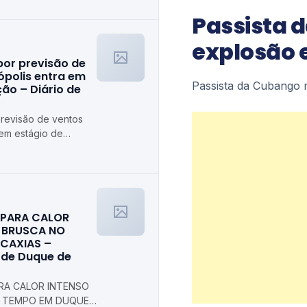
Passista 
explosão 
por previsão de
ópolis entra em
Passista da Cubango
ão – Diário de
previsão de ventos
 em estágio de
trópolis
A PARA CALOR
 BRUSCA NO
 CAXIAS –
l de Duque de
ARA CALOR INTENSO
 TEMPO EM DUQUE