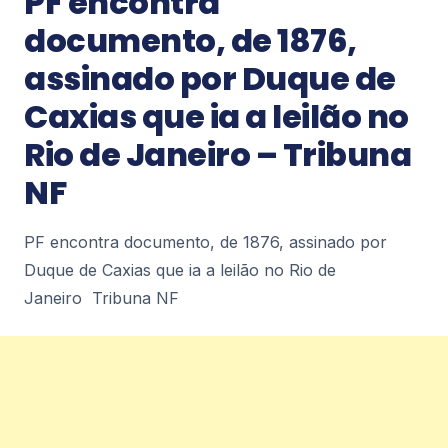
PF encontra
documento, de 1876,
Notícias
assinado por Duque de
Inverno inspira Ritual do Chá, atração
Caxias que ia a leilão no
do Coa&Co Café, em Copacabana –
VEJA RIO
Rio de Janeiro – Tribuna
Inverno inspira Ritual do Chá, atração do Coa&Co
Café, em Copacabana VEJA RIO
NF
1
PF encontra documento, de 1876, assinado por
Duque de Caxias que ia a leilão no Rio de
Notícias
Rio de Janeiro concentra quase um
Janeiro Tribuna NF
terço de casos de exercício ilegal da
medicina – ICL Notícias
Rio de Janeiro concentra quase um terço de
casos de exercício ilegal da medicina ICL Notícias
1