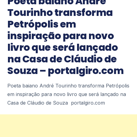
Poeta baiano André
tradição junina e solidariedade em Nova
Tourinho transforma
Iguaçu ErreJota Notícias
2
Petrópolis em
Notícias
inspiração para novo
Rio suspende aulas por previsão de
livro que será lançado
ventos fortes e Petrópolis entra em
estágio de observação – Diário de
na Casa de Cláudio de
Petrópolis
Rio suspende aulas por previsão de ventos fortes
Souza – portalgiro.com
e Petrópolis entra em estágio de
observação Diário de Petrópolis
2
Poeta baiano André Tourinho transforma Petrópolis
em inspiração para novo livro que será lançado na
Notícias
Casa de Cláudio de Souza portalgiro.com
DEFESA CIVIL ALERTA PARA CALOR
INTENSO E MUDANÇA BRUSCA NO TEMPO
EM DUQUE DE CAXIAS – Prefeitura
Municipal de Duque de Caxias
DEFESA CIVIL ALERTA PARA CALOR INTENSO E