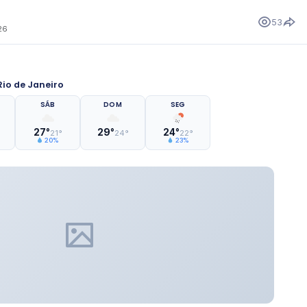
53
26
io de Janeiro
SÁB
DOM
SEG
27°
29°
24°
21°
24°
22°
20%
23%