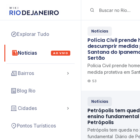
Notícias
Explorar Tudo
Polícia Civil prend
descumprir medida 
Santana do Ipanema
Notícias
AO VIVO
Sertão
Polícia Civil prende hom
medida protetiva em San
Bairros
Ipanema Tribuna do Ser
53
Blog Rio
Notícias
Cidades
Petrópolis tem qued
ensino fundamental 
Petrópolis
Pontos Turísticos
Petrópolis tem queda no
fundamental Diário de Pe