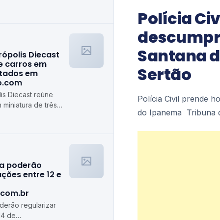
Polícia C
descumpri
Santana d
rópolis Diecast
e carros em
Sertão
stados em
ro.com
is Diecast reúne
Polícia Civil prende
 miniatura de três
do Ipanema Tribuna 
algiro.com
ra poderão
ções entre 12 e
.com.br
erão regularizar
14 de