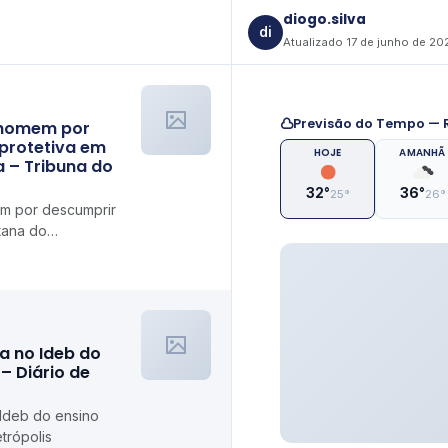
diogo.silva
di
Atualizado 17 de junho de 20
Previsão do Tempo — R
e homem por
protetiva em
HOJE
AMANHÃ
 – Tribuna do
32°
36°
25°
26°
em por descumprir
tana do
tão
a no Ideb do
– Diário de
 Ideb do ensino
trópolis