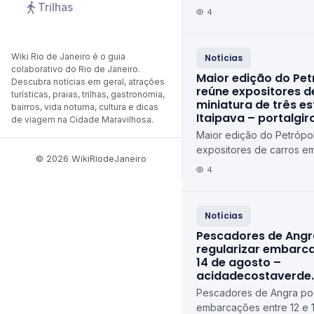
Trilhas
4
Wiki Rio de Janeiro é o guia
Notícias
colaborativo do Rio de Janeiro.
Maior edição do Pet
Descubra notícias em geral, atrações
reúne expositores d
turísticas, praias, trilhas, gastronomia,
miniatura de três e
bairros, vida noturna, cultura e dicas
Itaipava – portalgi
de viagem na Cidade Maravilhosa.
Maior edição do Petrópol
expositores de carros em
© 2026 WikiRiodeJaneiro
estados em Itaipava port
4
Notícias
Pescadores de Ang
regularizar embarca
14 de agosto –
acidadecostaverde
Pescadores de Angra pod
embarcações entre 12 e 