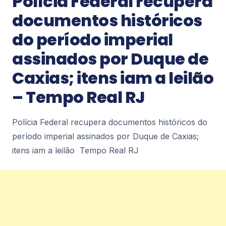
Polícia Federal recupera
CONTAR COM ÁREA DO 1º ANDAR TOTALMENTE
documentos históricos
REFORMADA Prefeitura Municipal de Duque de
2
Caxias
do período imperial
Notícias
assinados por Duque de
Falso médico é preso em flagrante
Caxias; itens iam a leilão
durante atendimento a criança com
câncer em Nova Iguaçu –
– Tempo Real RJ
diariodorio.com
Falso médico é preso em flagrante durante
atendimento a criança com câncer em Nova
Polícia Federal recupera documentos históricos do
Iguaçu diariodorio.com
2
período imperial assinados por Duque de Caxias;
itens iam a leilão Tempo Real RJ
Notícias
Prefeitura de Nova Iguaçu instala
Gabinete de Crise e reforça ações
preventivas diante da previsão de
ventos fortes – Prefeitura de Nova
Iguaçu