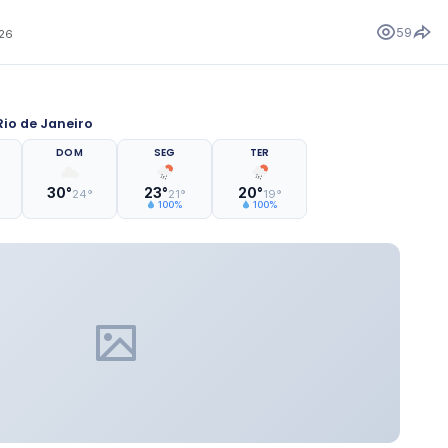
59
026
io de Janeiro
DOM
SEG
TER
30°
23°
20°
24°
21°
19°
100%
100%