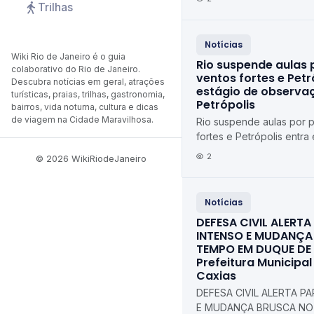
Trilhas
Notícias
Wiki Rio de Janeiro é o guia
Rio suspende aulas 
colaborativo do Rio de Janeiro.
ventos fortes e Petr
Descubra notícias em geral, atrações
estágio de observaç
turísticas, praias, trilhas, gastronomia,
Petrópolis
bairros, vida noturna, cultura e dicas
de viagem na Cidade Maravilhosa.
Rio suspende aulas por 
fortes e Petrópolis entra
observação Diário de Pe
2
© 2026 WikiRiodeJaneiro
Notícias
DEFESA CIVIL ALERT
INTENSO E MUDANÇA
TEMPO EM DUQUE DE
Prefeitura Municipa
Caxias
DEFESA CIVIL ALERTA P
E MUDANÇA BRUSCA NO