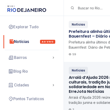
Notícias
Explorar Tudo
Prefeitura alinha úl
Bauernfest – Diário 
Notícias
AO VIVO
Prefeitura alinha últimos 
Bauernfest Diário de Pet
59
Bairros
Notícias
Blog Rio
Arraiá d’Ajuda 2026
culturais, tradição j
Cidades
solidariedade em N
ErreJota Notícias
Arraiá d'Ajuda 2026 reúne
Pontos Turísticos
tradição junina e solida
Iguaçu ErreJota Notícias
2