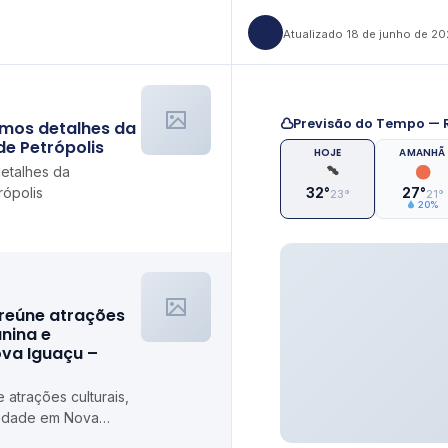
Atualizado 18 de junho de 2
Previsão do Tempo — R
timos detalhes da
de Petrópolis
HOJE
AMANHÃ
detalhes da
rópolis
32°
27°
23°
21°
20%
 reúne atrações
unina e
ova Iguaçu –
 atrações culturais,
riedade em Nova