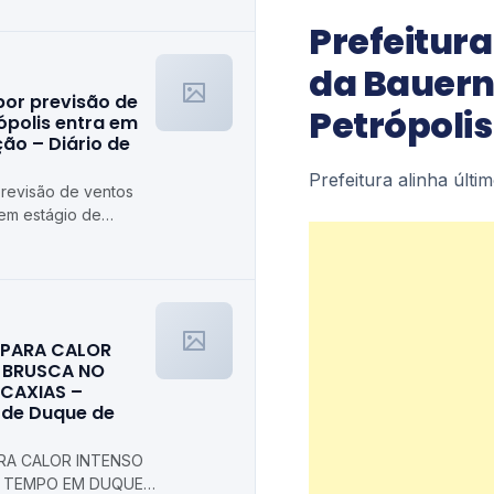
Prefeitura
da Bauernf
por previsão de
Petrópolis
ópolis entra em
ão – Diário de
Prefeitura alinha últi
previsão de ventos
 em estágio de
trópolis
A PARA CALOR
 BRUSCA NO
 CAXIAS –
l de Duque de
ARA CALOR INTENSO
 TEMPO EM DUQUE