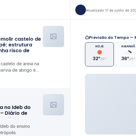
Atualizado 17 de junho de 20
Previsão do Tempo — R
emolir castelo de
pê; estrutura
HOJE
AMANHÃ
inha risco de
32°
36°
25°
26°
 castelo de areia na
servia de abrigo e
nto G1
a no Ideb do
– Diário de
 Ideb do ensino
trópolis