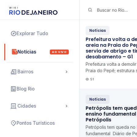
Notícias
Explorar Tudo
Prefeitura volta a d
areia na Praia do Pe
servia de abrigo e t
Notícias
AO VIVO
desabamento – G1
Prefeitura volta a demolir
Praia do Pepê; estrutura 
Bairros
tinha risco de desabame
51
Blog Rio
Notícias
Cidades
Petrópolis tem qued
ensino fundamental 
Petrópolis
Pontos Turísticos
Petrópolis tem queda no
fundamental Diário de Pe