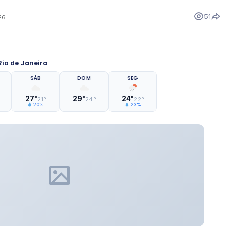
51
26
io de Janeiro
SÁB
DOM
SEG
27°
29°
24°
21°
24°
22°
20%
23%