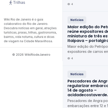
Trilhas
4
Wiki Rio de Janeiro é o guia
Notícias
colaborativo do Rio de Janeiro.
Maior edição do Pet
Descubra notícias em geral, atrações
reúne expositores d
turísticas, praias, trilhas, gastronomia,
miniatura de três e
bairros, vida noturna, cultura e dicas
Itaipava – portalgi
de viagem na Cidade Maravilhosa.
Maior edição do Petrópol
expositores de carros em
© 2026 WikiRiodeJaneiro
estados em Itaipava port
4
Notícias
Pescadores de Ang
regularizar embarca
14 de agosto –
acidadecostaverde
Pescadores de Angra pod
embarcações entre 12 e 