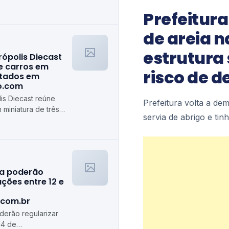
Prefeitura
de areia n
estrutura 
rópolis Diecast
e carros em
risco de 
stados em
ro.com
is Diecast reúne
Prefeitura volta a dem
 miniatura de três
servia de abrigo e ti
algiro.com
ra poderão
ções entre 12 e
.com.br
erão regularizar
14 de