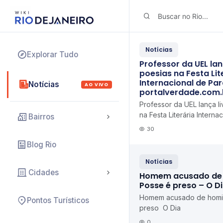
Notícias
Explorar Tudo
Professor da UEL lan
poesias na Festa Lit
Internacional de Par
Notícias
AO VIVO
portalverdade.com.
Professor da UEL lança l
na Festa Literária Interna
Bairros
Paraty portalverdade.co
30
Blog Rio
Notícias
Cidades
Homem acusado de 
Posse é preso – O D
Homem acusado de homic
Pontos Turísticos
preso O Dia
0