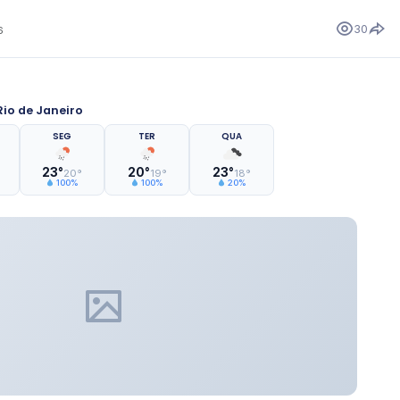
30
6
io de Janeiro
SEG
TER
QUA
23°
20°
23°
20°
19°
18°
100%
100%
20%