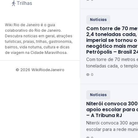
Trilhas
Notícias
Wiki Rio de Janeiro é o guia
Com torre de 70 met
colaborativo do Rio de Janeiro.
2,4 toneladas cada,
Descubra notícias em geral, atrações
imperial se tornou
turísticas, praias, trilhas, gastronomia,
neogótico mais mar
bairros, vida noturna, cultura e dicas
Petrópolis – Brasil 2
de viagem na Cidade Maravilhosa.
Com torre de 70 metros e
toneladas cada, o templo
© 2026 WikiRiodeJaneiro
monumento neogótico ma
0
Petrópolis Brasil...
Notícias
Niterói convoca 300
apoio escolar para 
– A Tribuna RJ
Niterói convoca 300 age
escolar para a rede muni