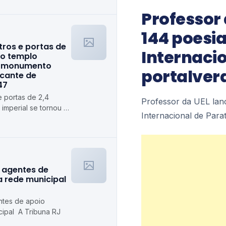
Professor 
144 poesia
ros e portas de
Internacio
 o templo
 o monumento
portalver
cante de
47
 portas de 2,4
Professor da UEL lanç
 imperial se tornou o
Internacional de Para
is marcante de
 agentes de
a rede municipal
ntes de apoio
cipal A Tribuna RJ