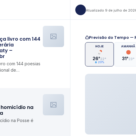
Atualizado 9 de julho de 202
Previsão do Tempo — R
ça livro com 144
erária
HOJE
AMANHÃ
aty –
br
26°
31°
22°
23°
20%
ivro com 144 poesias
cional de
m.br
homicídio na
ia
ídio na Posse é