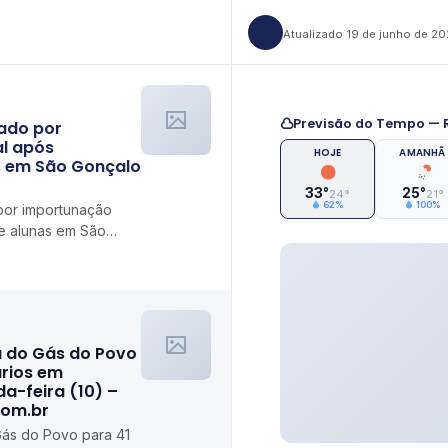
Atualizado 19 de junho de 2
Previsão do Tempo — R
gado por
l após
HOJE
AMANHÃ
s em São Gonçalo
33°
25°
24°
21°
62%
100%
por importunação
e alunas em São
a do Gás do Povo
ários em
da-feira (10) –
com.br
Gás do Povo para 41