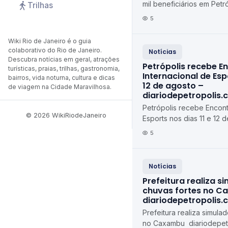
mil beneficiários em Pet
Trilhas
feira (10) diariodepetrop
5
Wiki Rio de Janeiro é o guia
colaborativo do Rio de Janeiro.
Notícias
Descubra notícias em geral, atrações
Petrópolis recebe E
turísticas, praias, trilhas, gastronomia,
Internacional de Espo
bairros, vida noturna, cultura e dicas
12 de agosto –
de viagem na Cidade Maravilhosa.
diariodepetropolis.
Petrópolis recebe Encont
© 2026 WikiRiodeJaneiro
Esports nos dias 11 e 12 d
agosto diariodepetropoli
5
Notícias
Prefeitura realiza s
chuvas fortes no C
diariodepetropolis.
Prefeitura realiza simula
no Caxambu diariodepetr