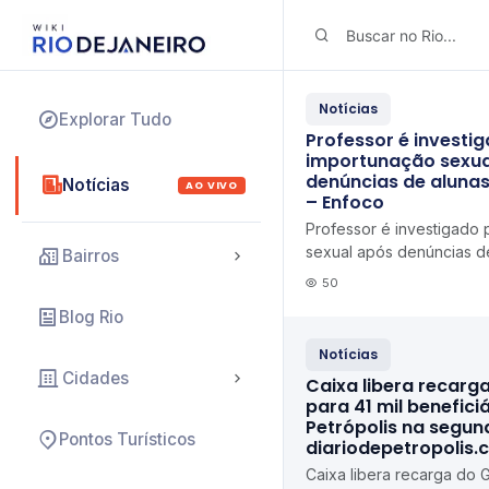
Notícias
Explorar Tudo
Professor é investi
importunação sexua
denúncias de aluna
Notícias
AO VIVO
– Enfoco
Professor é investigado 
sexual após denúncias d
Bairros
Gonçalo Enfoco
50
Blog Rio
Notícias
Cidades
Caixa libera recarg
para 41 mil benefici
Petrópolis na segun
Pontos Turísticos
diariodepetropolis.
Caixa libera recarga do 