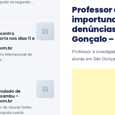
rópolis na segunda-
Professor 
olis.com.br
importuna
denúncias
ncontro
Gonçalo –
rts nos dias 11 e
com.br
Professor é investig
ro Internacional de
alunas em São Gonça
e
s.com.br
imulado de
axambu –
com.br
do de chuvas fortes
opolis.com.br