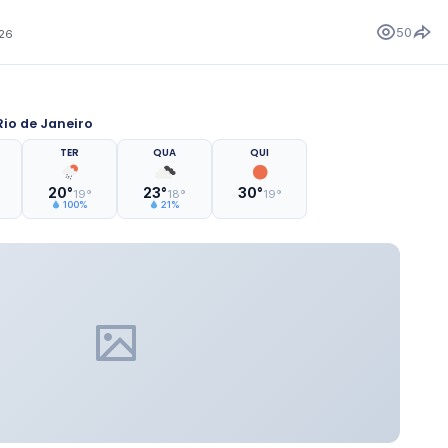
50
026
io de Janeiro
TER
QUA
QUI
20°
23°
30°
19°
18°
19°
100%
21%