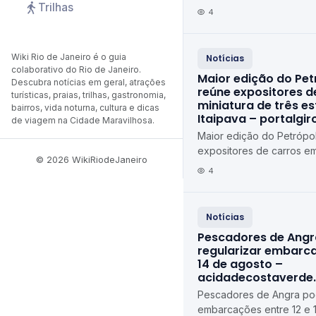
Trilhas
4
Wiki Rio de Janeiro é o guia
Notícias
colaborativo do Rio de Janeiro.
Maior edição do Pet
Descubra notícias em geral, atrações
reúne expositores d
turísticas, praias, trilhas, gastronomia,
miniatura de três e
bairros, vida noturna, cultura e dicas
Itaipava – portalgi
de viagem na Cidade Maravilhosa.
Maior edição do Petrópol
expositores de carros em
© 2026 WikiRiodeJaneiro
estados em Itaipava port
4
Notícias
Pescadores de Ang
regularizar embarca
14 de agosto –
acidadecostaverde
Pescadores de Angra pod
embarcações entre 12 e 