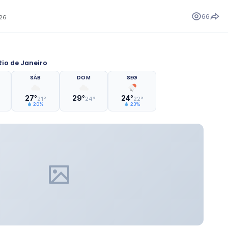
66
026
io de Janeiro
SÁB
DOM
SEG
27°
29°
24°
21°
24°
22°
20%
23%