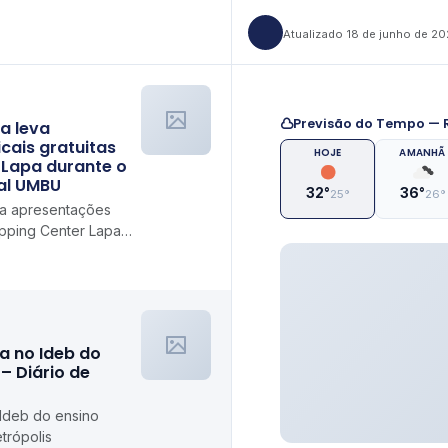
Atualizado 18 de junho de 2
Previsão do Tempo — R
a leva
cais gratuitas
HOJE
AMANHÃ
 Lapa durante o
al UMBU
32°
36°
25°
26°
va apresentações
opping Center Lapa
Portal UMBU
a no Ideb do
– Diário de
 Ideb do ensino
trópolis