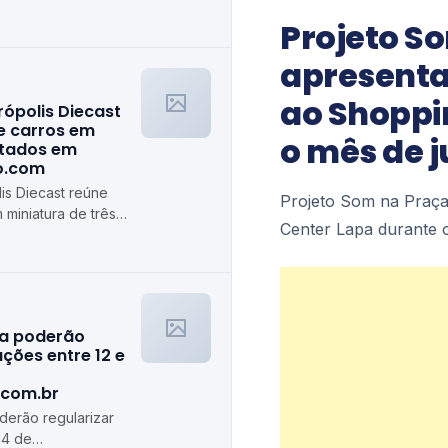
Projeto S
apresenta
ao Shoppi
rópolis Diecast
e carros em
o mês de 
stados em
ro.com
is Diecast reúne
Projeto Som na Praça
 miniatura de três
Center Lapa durante
algiro.com
ra poderão
ções entre 12 e
.com.br
erão regularizar
14 de