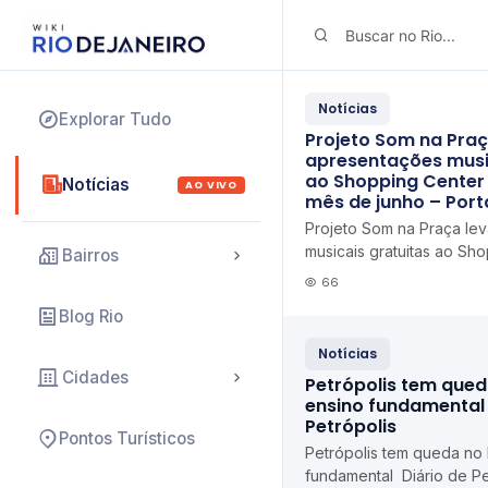
Notícias
Explorar Tudo
Projeto Som na Praç
apresentações musi
ao Shopping Center
Notícias
AO VIVO
mês de junho – Port
Projeto Som na Praça le
musicais gratuitas ao Sh
Bairros
durante o mês de junho 
66
Blog Rio
Notícias
Cidades
Petrópolis tem qued
ensino fundamental 
Petrópolis
Pontos Turísticos
Petrópolis tem queda no
fundamental Diário de Pe