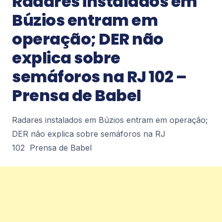
Radares instalados em
Petrópolis Diário de Petrópolis
2
Búzios entram em
operação; DER não
Notícias
explica sobre
Últimos dias para adesão ao Regularize
– Diário de Petrópolis
semáforos na RJ 102 –
Últimos dias para adesão ao Regularize Diário de
Petrópolis
Prensa de Babel
2
Radares instalados em Búzios entram em operação;
DER não explica sobre semáforos na RJ
Notícias
Prefeitura amplia rede de contentoras e
102 Prensa de Babel
já instala quase 250 novos
equipamentos em Petrópolis – Diário de
Petrópolis
Prefeitura amplia rede de contentoras e já instala
quase 250 novos equipamentos em
Petrópolis Diário de Petrópolis
2