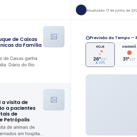
Atualizado 17 de junho de 20
Previsão do Tempo — R
uque de Caixas
nicas da Família
HOJE
AMANHÃ
 de Caixas ganha
26°
31°
22°
23°
20%
ília Diário do Rio
i a visita de
ão a pacientes
tais de
de Petrópolis
isita de animais de
ternados em hospitais