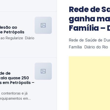
etrópolis
Rede de S
ganha mai
Família – 
desão ao
de Petrópolis
 ao Regularize Diário
Rede de Saúde de Duq
Família Diário do Rio
ede de
stala quase 250
 em Petrópolis –
 contentoras e já
 equipamentos em
ópolis