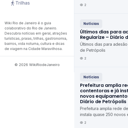
Trilhas
de Petrópolis Diário de P
2
Wiki Rio de Janeiro é o guia
Notícias
colaborativo do Rio de Janeiro.
Últimos dias para a
Descubra notícias em geral, atrações
Regularize – Diário 
turísticas, praias, trilhas, gastronomia,
bairros, vida noturna, cultura e dicas
Últimos dias para adesão
de viagem na Cidade Maravilhosa.
de Petrópolis
2
© 2026 WikiRiodeJaneiro
Notícias
Prefeitura amplia r
contentoras e já in
novos equipamentos
Diário de Petrópolis
Prefeitura amplia rede de
instala quase 250 novos
Petrópolis Diário de Petr
2