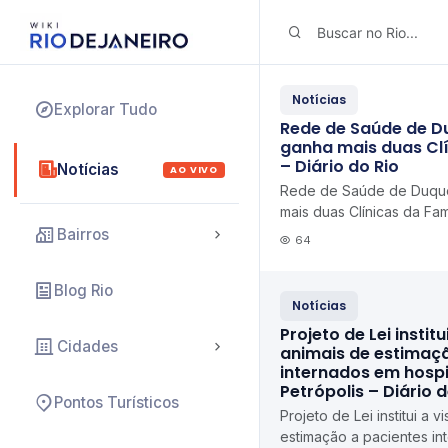
Notícias
Explorar Tudo
Rede de Saúde de D
ganha mais duas Clí
– Diário do Rio
Notícias
AO VIVO
Rede de Saúde de Duque
mais duas Clínicas da Fam
Bairros
64
Blog Rio
Notícias
Projeto de Lei institu
Cidades
animais de estimaç
internados em hospi
Petrópolis – Diário 
Pontos Turísticos
Projeto de Lei institui a v
estimação a pacientes in