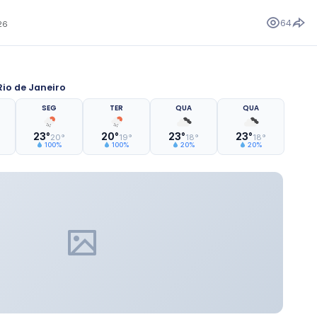
64
26
io de Janeiro
SEG
TER
QUA
QUA
23°
20°
23°
23°
20°
19°
18°
18°
100%
100%
20%
20%