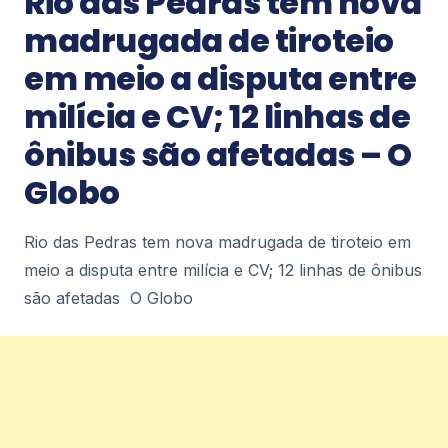
Rio das Pedras tem nova
2
madrugada de tiroteio
em meio a disputa entre
Notícias
milícia e CV; 12 linhas de
Petrópolis tem previsão de ventos
moderados a fortes até sexta-feira (7)
ônibus são afetadas – O
– Diário de Petrópolis
Petrópolis tem previsão de ventos moderados a
Globo
fortes até sexta-feira (7) Diário de Petrópolis
2
Rio das Pedras tem nova madrugada de tiroteio em
meio a disputa entre milícia e CV; 12 linhas de ônibus
Notícias
são afetadas O Globo
Agita Petrópolis é destaque no cenário
esportivo alunos conquistam segundo
lugar em campeonato de karatê –
Diário de Petrópolis
Agita Petrópolis é destaque no cenário esportivo
alunos conquistam segundo lugar em campeonato
de karatê Diário de Petrópolis