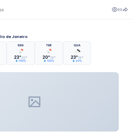
69
026
io de Janeiro
SEG
TER
QUA
23°
20°
23°
20°
19°
18°
100%
100%
20%