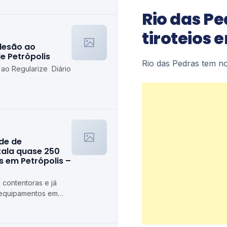
Rio das Pe
tiroteios e
desão ao
de Petrópolis
Rio das Pedras tem nov
 ao Regularize Diário
ede de
stala quase 250
 em Petrópolis –
 contentoras e já
 equipamentos em
ópolis