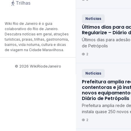
Trilhas
Notícias
Wiki Rio de Janeiro é o guia
Últimos dias para a
colaborativo do Rio de Janeiro.
Regularize – Diário 
Descubra notícias em geral, atrações
turísticas, praias, trilhas, gastronomia,
Últimos dias para adesão
bairros, vida noturna, cultura e dicas
de Petrópolis
de viagem na Cidade Maravilhosa.
2
© 2026 WikiRiodeJaneiro
Notícias
Prefeitura amplia r
contentoras e já in
novos equipamentos
Diário de Petrópolis
Prefeitura amplia rede de
instala quase 250 novos
Petrópolis Diário de Petr
2