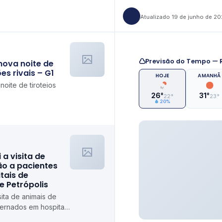
Atualizado 19 de junho de 2
Previsão do Tempo — R
nova noite de
es rivais – G1
HOJE
AMANHÃ
oite de tiroteios
26°
31°
22°
23°
20%
i a visita de
ão a pacientes
tais de
de Petrópolis
isita de animais de
ternados em hospitais
etrópolis