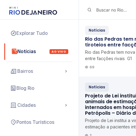
Notícias
Explorar Tudo
Rio das Pedras tem 
tiroteios entre facçõ
Notícias
AO VIVO
Rio das Pedras tem nova n
entre facções rivais G1
69
Bairros
Notícias
Blog Rio
Projeto de Lei institu
animais de estimaç
Cidades
internados em hospi
Petrópolis – Diário 
Projeto de Lei institui a v
Pontos Turísticos
estimação a pacientes in
de Petrópolis Diário de P
2