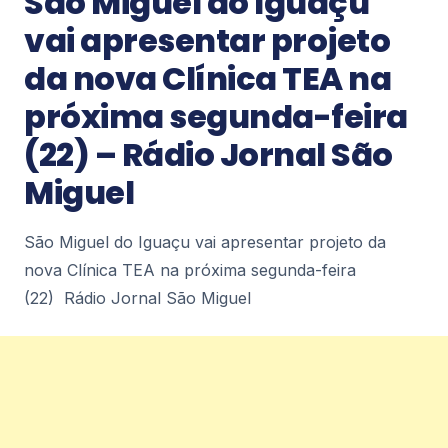
São Miguel do Iguaçu
vai apresentar projeto
Notícias
da nova Clínica TEA na
Maior edição do Petrópolis Diecast
próxima segunda-feira
reúne expositores de carros em
miniatura de três estados em Itaipava –
(22) – Rádio Jornal São
portalgiro.com
Maior edição do Petrópolis Diecast reúne
Miguel
expositores de carros em miniatura de três
estados em Itaipava portalgiro.com
4
São Miguel do Iguaçu vai apresentar projeto da
nova Clínica TEA na próxima segunda-feira
Notícias
(22) Rádio Jornal São Miguel
Pescadores de Angra poderão
regularizar embarcações entre 12 e 14
de agosto – acidadecostaverde.com.br
Pescadores de Angra poderão regularizar
embarcações entre 12 e 14 de
agosto acidadecostaverde.com.br
4