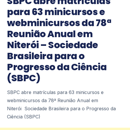
SBPC abre matrículas
portas em Copacabana Diário do Rio
para 63 minicursos e
0
webminicursos da 78ª
Notícias
Reunião Anual em
Inverno inspira Ritual do Chá, atração
Niterói – Sociedade
do Coa&Co Café, em Copacabana –
VEJA RIO
Brasileira para o
Inverno inspira Ritual do Chá, atração do Coa&Co
Café, em Copacabana VEJA RIO
Progresso da Ciência
0
(SBPC)
Notícias
SBPC abre matrículas para 63 minicursos e
Rio de Janeiro concentra quase um
webminicursos da 78ª Reunião Anual em
terço de casos de exercício ilegal da
medicina – ICL Notícias
Niterói Sociedade Brasileira para o Progresso da
Rio de Janeiro concentra quase um terço de
Ciência (SBPC)
casos de exercício ilegal da medicina ICL Notícias