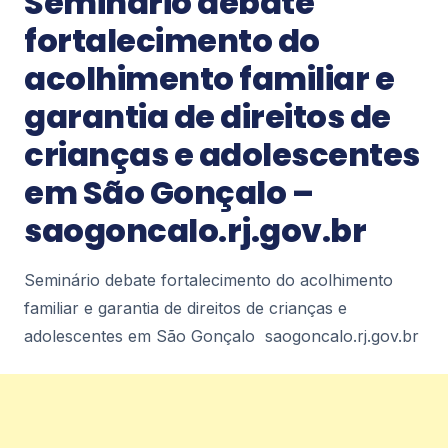
Seminário debate
beneficiários em Petrópolis na segunda-feira
fortalecimento do
(10) diariodepetropolis.com.br
2
acolhimento familiar e
Notícias
garantia de direitos de
Petrópolis recebe Encontro Internacional
crianças e adolescentes
de Esports nos dias 11 e 12 de agosto –
diariodepetropolis.com.br
em São Gonçalo –
Petrópolis recebe Encontro Internacional de
Esports nos dias 11 e 12 de
saogoncalo.rj.gov.br
agosto diariodepetropolis.com.br
2
Seminário debate fortalecimento do acolhimento
familiar e garantia de direitos de crianças e
Notícias
Prefeitura realiza simulado de chuvas
adolescentes em São Gonçalo saogoncalo.rj.gov.br
fortes no Caxambu –
diariodepetropolis.com.br
Prefeitura realiza simulado de chuvas fortes no
Caxambu diariodepetropolis.com.br