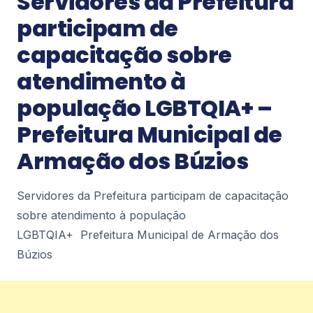
Servidores da Prefeitura
beneficiários em Petrópolis na segunda-feira
participam de
(10) diariodepetropolis.com.br
3
capacitação sobre
Notícias
atendimento à
Petrópolis recebe Encontro Internacional
população LGBTQIA+ –
de Esports nos dias 11 e 12 de agosto –
diariodepetropolis.com.br
Prefeitura Municipal de
Petrópolis recebe Encontro Internacional de
Esports nos dias 11 e 12 de
Armação dos Búzios
agosto diariodepetropolis.com.br
3
Servidores da Prefeitura participam de capacitação
sobre atendimento à população
Notícias
Prefeitura realiza simulado de chuvas
LGBTQIA+ Prefeitura Municipal de Armação dos
fortes no Caxambu –
Búzios
diariodepetropolis.com.br
Prefeitura realiza simulado de chuvas fortes no
Caxambu diariodepetropolis.com.br