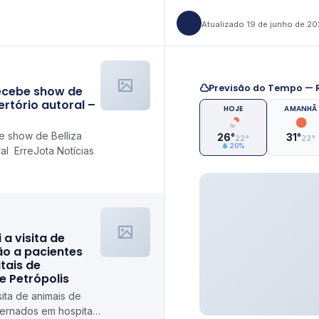
Atualizado 19 de junho de 2
Previsão do Tempo — R
ecebe show de
ertório autoral –
HOJE
AMANHÃ
 show de Belliza
26°
31°
22°
23°
20%
al ErreJota Notícias
i a visita de
ão a pacientes
tais de
de Petrópolis
isita de animais de
ternados em hospitais