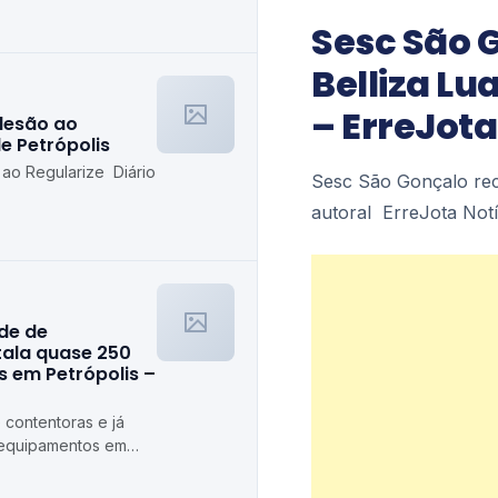
etrópolis
Sesc São 
Belliza Lu
– ErreJota
desão ao
de Petrópolis
 ao Regularize Diário
Sesc São Gonçalo rec
autoral ErreJota Notí
ede de
stala quase 250
 em Petrópolis –
 contentoras e já
 equipamentos em
ópolis