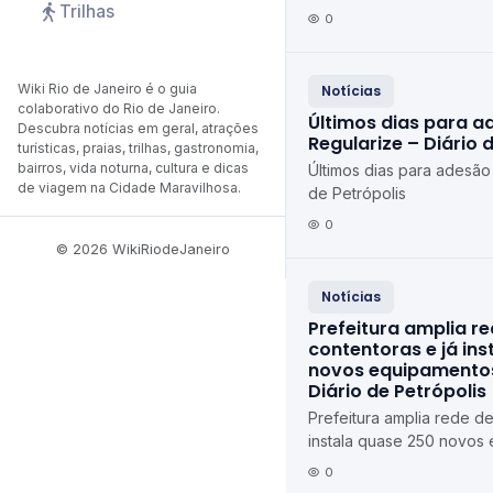
Trilhas
de Petrópolis Diário de P
0
Wiki Rio de Janeiro é o guia
Notícias
colaborativo do Rio de Janeiro.
Últimos dias para a
Descubra notícias em geral, atrações
Regularize – Diário 
turísticas, praias, trilhas, gastronomia,
bairros, vida noturna, cultura e dicas
Últimos dias para adesão
de viagem na Cidade Maravilhosa.
de Petrópolis
0
© 2026 WikiRiodeJaneiro
Notícias
Prefeitura amplia r
contentoras e já in
novos equipamentos
Diário de Petrópolis
Prefeitura amplia rede de
instala quase 250 novos
Petrópolis Diário de Petr
0