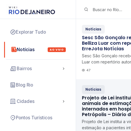
Notícias
Explorar Tudo
Sesc São Gonçalo r
Belliza Luar com rep
ErreJota Notícias
Notícias
AO VIVO
Sesc São Gonçalo recebe
Luar com repertório autor
Bairros
47
Blog Rio
Notícias
Projeto de Lei institu
Cidades
animais de estimaç
internados em hospi
Petrópolis – Diário 
Pontos Turísticos
Projeto de Lei institui a v
estimação a pacientes in