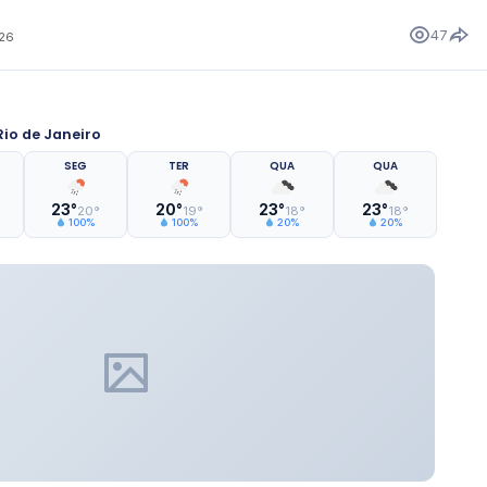
47
026
io de Janeiro
SEG
TER
QUA
QUA
23°
20°
23°
23°
20°
19°
18°
18°
100%
100%
20%
20%