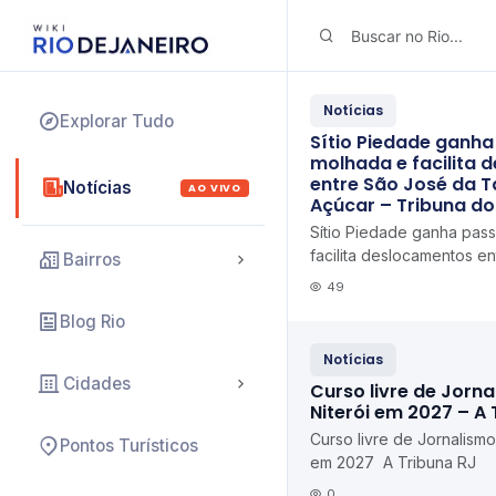
Notícias
Explorar Tudo
Sítio Piedade ganh
molhada e facilita
entre São José da T
Notícias
AO VIVO
Açúcar – Tribuna do
Sítio Piedade ganha pa
facilita deslocamentos e
Bairros
Tapera e Pão de Açúcar 
49
Blog Rio
Notícias
Cidades
Curso livre de Jorn
Niterói em 2027 – A 
Curso livre de Jornalismo
Pontos Turísticos
em 2027 A Tribuna RJ
0