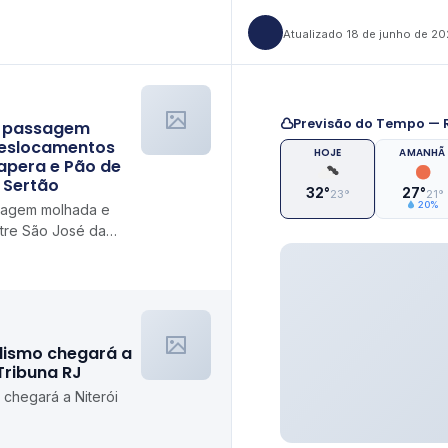
Atualizado 18 de junho de 2
Previsão do Tempo — R
a passagem
 deslocamentos
HOJE
AMANHÃ
apera e Pão de
 Sertão
32°
27°
23°
21°
20%
ssagem molhada e
ntre São José da
Tribuna do Sertão
alismo chegará a
Tribuna RJ
 chegará a Niterói