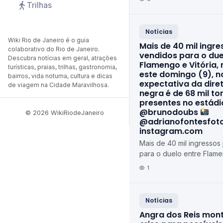
Trilhas
Notícias
Wiki Rio de Janeiro é o guia
Mais de 40 mil ingre
colaborativo do Rio de Janeiro.
vendidos para o due
Descubra notícias em geral, atrações
Flamengo e Vitória
turísticas, praias, trilhas, gastronomia,
este domingo (9), n
bairros, vida noturna, cultura e dicas
expectativa da dire
de viagem na Cidade Maravilhosa.
negra é de 68 mil t
presentes no estádi
@brunodoubs
© 2026 WikiRiodeJaneiro
@adrianofontesfoto
instagram.com
Mais de 40 mil ingressos
para o duelo entre Flame
marcado para este domin
1
A expectativa ...
Notícias
Angra dos Reis mon