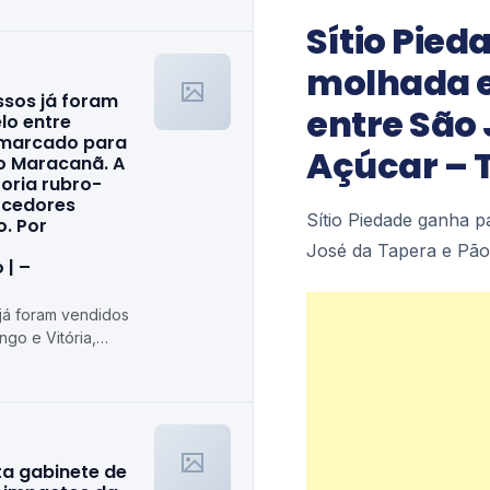
Sítio Pie
molhada e
ssos já foram
entre São 
lo entre
, marcado para
Açúcar – 
o Maracanã. A
toria rubro-
orcedores
Sítio Piedade ganha p
o. Por
José da Tapera e Pão
 | –
 já foram vendidos
ngo e Vitória,
go (9), no Maracanã.
ta gabinete de