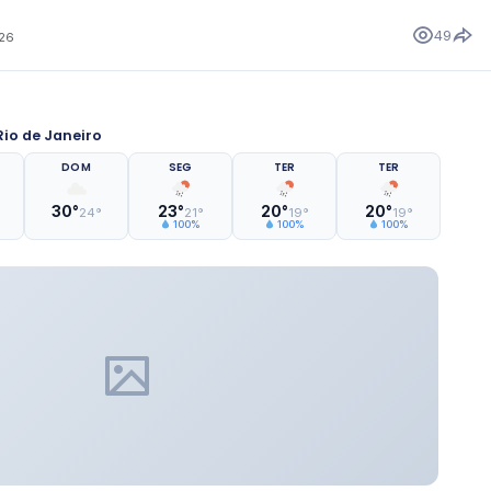
49
026
io de Janeiro
DOM
SEG
TER
TER
30°
23°
20°
20°
24°
21°
19°
19°
100%
100%
100%