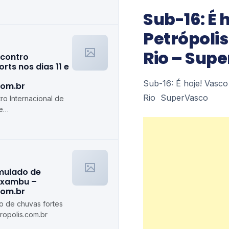
olis.com.br
Sub-16: É 
Petrópolis
Rio – Sup
ncontro
rts nos dias 11 e
Sub-16: É hoje! Vasco
com.br
Rio SuperVasco
ro Internacional de
e
s.com.br
imulado de
axambu –
com.br
do de chuvas fortes
opolis.com.br