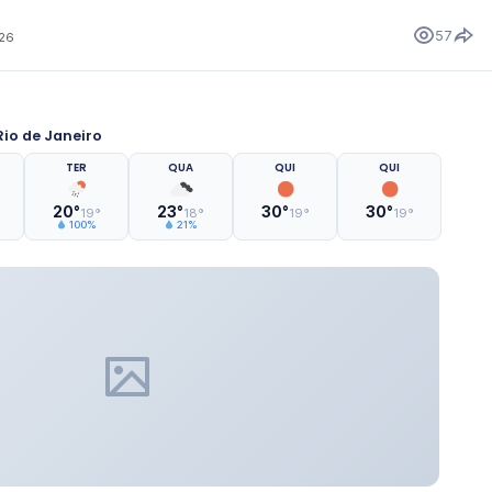
57
026
io de Janeiro
TER
QUA
QUI
QUI
20°
23°
30°
30°
19°
18°
19°
19°
100%
21%