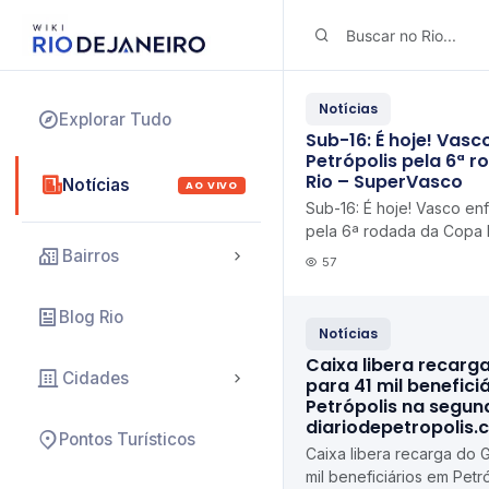
Notícias
Explorar Tudo
Sub-16: É hoje! Vasc
Petrópolis pela 6ª 
Rio – SuperVasco
Notícias
AO VIVO
Sub-16: É hoje! Vasco enf
pela 6ª rodada da Copa
Bairros
57
Blog Rio
Notícias
Caixa libera recarg
Cidades
para 41 mil benefici
Petrópolis na segun
diariodepetropolis.
Pontos Turísticos
Caixa libera recarga do 
mil beneficiários em Pet