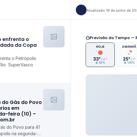
Atualizado 19 de junho de 2
Previsão do Tempo — R
o enfrenta o
rodada da Copa
HOJE
AMANHÃ
renta o Petrópolis
33°
25°
24°
21°
62%
100%
 Rio SuperVasco
a do Gás do Povo
ários em
da-feira (10) –
com.br
Gás do Povo para 41
rópolis na segunda-