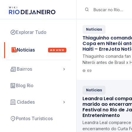
Notícias
Explorar Tudo
Thiaguinho comanda
Copa em Niterói ante
Haiti – ErreJota Notí
Notícias
AO VIVO
Thiaguinho comanda fan
Niterói antes de Brasil x 
Bairros
69
Blog Rio
Notícias
Leandra Leal compa
Cidades
marido ao encerram
Festival no Rio de J
Entretenimento
Pontos Turísticos
Leandra Leal comparece
encerramento do Curta Fe