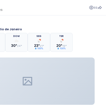
69
26
io de Janeiro
DOM
SEG
TER
30°
23°
20°
24°
21°
19°
100%
100%