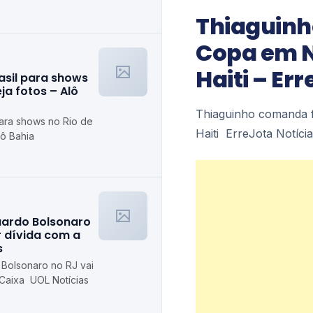
to
Thiaguinh
Copa em Ni
Haiti – Er
asil para shows
ja fotos – Alô
Thiaguinho comanda fa
para shows no Rio de
Haiti ErreJota Notíci
lô Bahia
ardo Bolsonaro
or dívida com a
s
Bolsonaro no RJ vai
 Caixa UOL Notícias