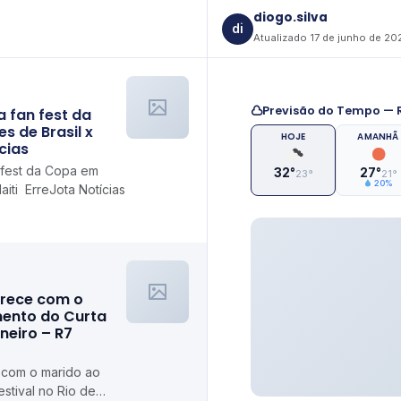
diogo.silva
di
Atualizado 17 de junho de 20
Previsão do Tempo — R
 fan fest da
s de Brasil x
HOJE
AMANHÃ
cias
 fest da Copa em
32°
27°
23°
21°
20%
Haiti ErreJota Notícias
rece com o
ento do Curta
aneiro – R7
 com o marido ao
stival no Rio de