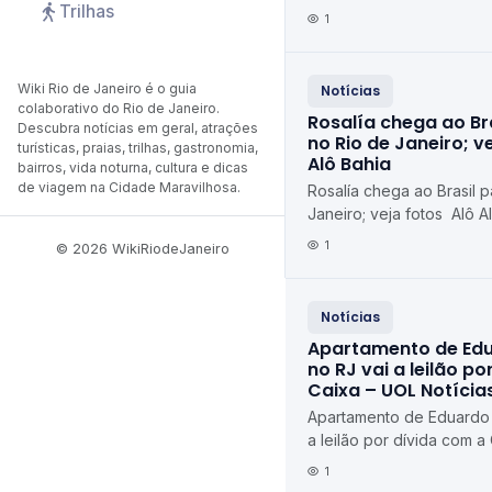
Trilhas
Janeiro R7 Entretenimen
1
Wiki Rio de Janeiro é o guia
Notícias
colaborativo do Rio de Janeiro.
Rosalía chega ao Br
Descubra notícias em geral, atrações
no Rio de Janeiro; ve
turísticas, praias, trilhas, gastronomia,
Alô Bahia
bairros, vida noturna, cultura e dicas
de viagem na Cidade Maravilhosa.
Rosalía chega ao Brasil 
Janeiro; veja fotos Alô A
1
© 2026 WikiRiodeJaneiro
Notícias
Apartamento de Edu
no RJ vai a leilão p
Caixa – UOL Notícia
Apartamento de Eduardo 
a leilão por dívida com a
1