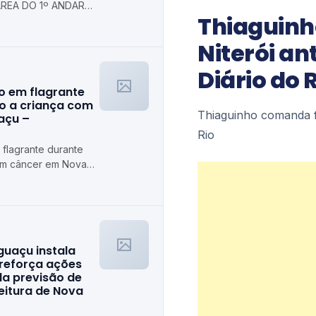
REA DO 1º ANDAR
Thiaguinh
 Prefeitura
axias
Niterói ant
Diário do 
o em flagrante
o a criança com
Thiaguinho comanda fa
açu –
Rio
flagrante durante
om câncer em Nova
guaçu instala
 reforça ações
da previsão de
feitura de Nova