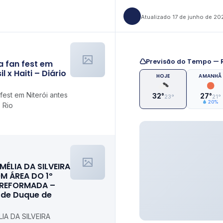
Atualizado 17 de junho de 20
Previsão do Tempo — R
 fan fest em
l x Haiti – Diário
HOJE
AMANHÃ
est em Niterói antes
32°
27°
23°
21°
20%
o Rio
MÉLIA DA SILVEIRA
M ÁREA DO 1º
 REFORMADA –
l de Duque de
IA DA SILVEIRA