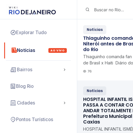
Notícias
Explorar Tudo
Thiaguinho comanda
Niterói antes de Brasi
do Rio
Notícias
AO VIVO
Thiaguinho comanda fan f
de Brasil x Haiti Diário d
Bairros
76
Blog Rio
Notícias
HOSPITAL INFANTIL IS
Cidades
PASSA A CONTAR CO
ANDAR TOTALMENTE
Prefeitura Municipa
Pontos Turísticos
Caxias
HOSPITAL INFANTIL ISMÉL