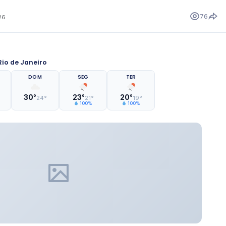
76
26
io de Janeiro
DOM
SEG
TER
30°
23°
20°
24°
21°
19°
100%
100%