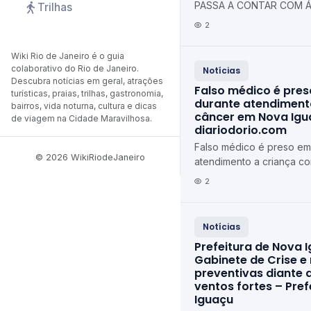
PASSA A CONTAR COM Á
Trilhas
TOTALMENTE REFORMADA
2
Municipal de Duque de C
Wiki Rio de Janeiro é o guia
colaborativo do Rio de Janeiro.
Notícias
Descubra notícias em geral, atrações
Falso médico é pres
turísticas, praias, trilhas, gastronomia,
durante atendiment
bairros, vida noturna, cultura e dicas
câncer em Nova Igu
de viagem na Cidade Maravilhosa.
diariodorio.com
Falso médico é preso em 
© 2026 WikiRiodeJaneiro
atendimento a criança c
Iguaçu diariodorio.com
2
Notícias
Prefeitura de Nova I
Gabinete de Crise e
preventivas diante 
ventos fortes – Pre
Iguaçu