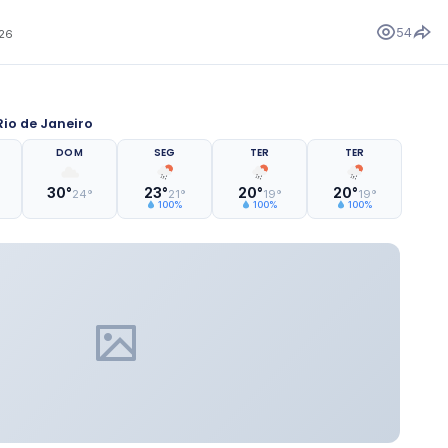
54
026
io de Janeiro
DOM
SEG
TER
TER
30°
23°
20°
20°
24°
21°
19°
19°
100%
100%
100%