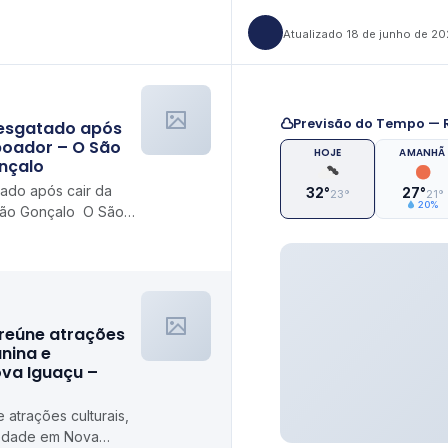
Atualizado 18 de junho de 2
Previsão do Tempo — R
resgatado após
poador – O São
HOJE
AMANHÃ
nçalo
tado após cair da
32°
27°
23°
21°
20%
São Gonçalo O São
 reúne atrações
unina e
ova Iguaçu –
 atrações culturais,
riedade em Nova