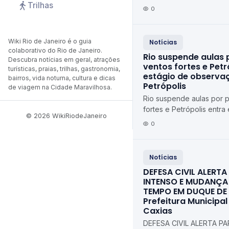
Trilhas
Iguaçu ErreJota Notícias
0
Wiki Rio de Janeiro é o guia
Notícias
colaborativo do Rio de Janeiro.
Rio suspende aulas 
Descubra notícias em geral, atrações
ventos fortes e Petr
turísticas, praias, trilhas, gastronomia,
estágio de observaç
bairros, vida noturna, cultura e dicas
Petrópolis
de viagem na Cidade Maravilhosa.
Rio suspende aulas por 
fortes e Petrópolis entra
© 2026 WikiRiodeJaneiro
observação Diário de Pe
0
Notícias
DEFESA CIVIL ALERT
INTENSO E MUDANÇA
TEMPO EM DUQUE DE
Prefeitura Municipa
Caxias
DEFESA CIVIL ALERTA P