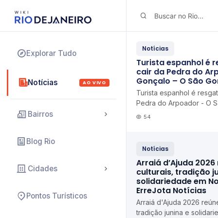
Notícias
Explorar Tudo
Turista espanhol é 
cair da Pedra do Ar
Gonçalo – O São Go
Notícias
AO VIVO
Turista espanhol é resga
Pedra do Arpoador - O 
Gonçalo
Bairros
54
Blog Rio
Notícias
Arraiá d’Ajuda 2026
Cidades
culturais, tradição j
solidariedade em N
ErreJota Notícias
Pontos Turísticos
Arraiá d'Ajuda 2026 reúne
tradição junina e solida