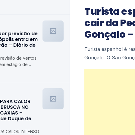
Turista e
cair da Pe
Gonçalo –
por previsão de
ópolis entra em
ão – Diário de
Turista espanhol é r
Gonçalo O São Gonç
previsão de ventos
 em estágio de
trópolis
A PARA CALOR
 BRUSCA NO
 CAXIAS –
l de Duque de
ARA CALOR INTENSO