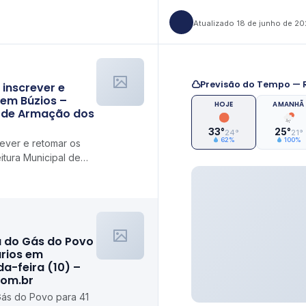
Atualizado 18 de junho de 2
Previsão do Tempo — R
 inscrever e
 em Búzios –
HOJE
AMANHÃ
l de Armação dos
33°
25°
24°
21°
62%
100%
rever e retomar os
tura Municipal de
a do Gás do Povo
ários em
da-feira (10) –
com.br
Gás do Povo para 41