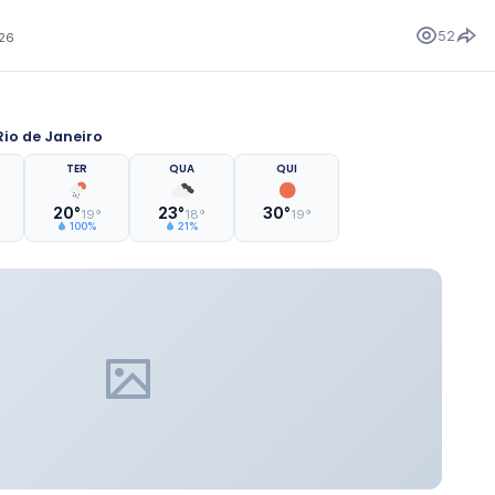
52
026
io de Janeiro
TER
QUA
QUI
20°
23°
30°
19°
18°
19°
100%
21%