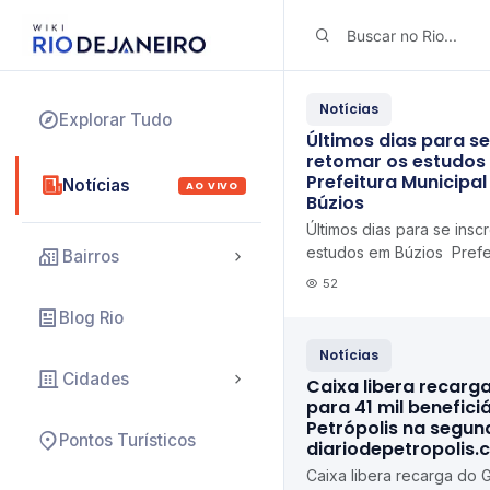
Notícias
Explorar Tudo
Últimos dias para se
retomar os estudos
Prefeitura Municipa
Notícias
AO VIVO
Búzios
Últimos dias para se insc
estudos em Búzios Prefei
Bairros
Armação dos Búzios
52
Blog Rio
Notícias
Cidades
Caixa libera recarg
para 41 mil benefici
Petrópolis na segun
Pontos Turísticos
diariodepetropolis.
Caixa libera recarga do 