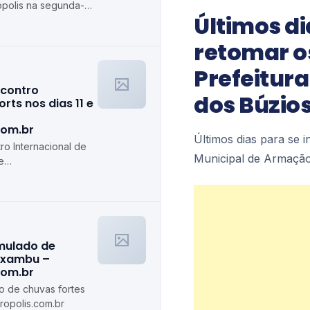
rópolis na segunda-
Últimos di
olis.com.br
retomar o
Prefeitur
ncontro
dos Búzio
rts nos dias 11 e
com.br
Últimos dias para se 
ro Internacional de
Municipal de Armação
e
s.com.br
imulado de
axambu –
com.br
do de chuvas fortes
opolis.com.br