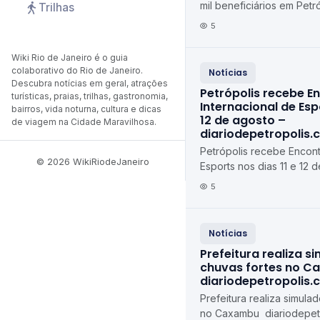
mil beneficiários em Pet
Trilhas
feira (10) diariodepetrop
5
Wiki Rio de Janeiro é o guia
colaborativo do Rio de Janeiro.
Notícias
Descubra notícias em geral, atrações
Petrópolis recebe E
turísticas, praias, trilhas, gastronomia,
Internacional de Espo
bairros, vida noturna, cultura e dicas
12 de agosto –
de viagem na Cidade Maravilhosa.
diariodepetropolis.
Petrópolis recebe Encont
© 2026 WikiRiodeJaneiro
Esports nos dias 11 e 12 d
agosto diariodepetropoli
5
Notícias
Prefeitura realiza s
chuvas fortes no C
diariodepetropolis.
Prefeitura realiza simula
no Caxambu diariodepetr