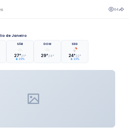
64
26
io de Janeiro
SÁB
DOM
SEG
27°
29°
24°
21°
24°
22°
20%
23%