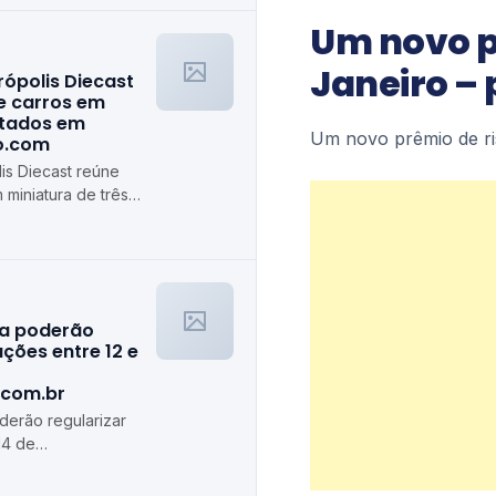
Um novo pr
Janeiro – 
rópolis Diecast
e carros em
stados em
Um novo prêmio de ri
ro.com
is Diecast reúne
 miniatura de três
algiro.com
ra poderão
ções entre 12 e
.com.br
erão regularizar
14 de
de.com.br