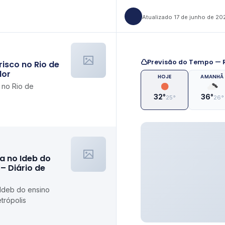
Atualizado 17 de junho de 20
Previsão do Tempo — R
isco no Rio de
lor
HOJE
AMANHÃ
 no Rio de
32°
36°
25°
26°
a no Ideb do
– Diário de
 Ideb do ensino
trópolis