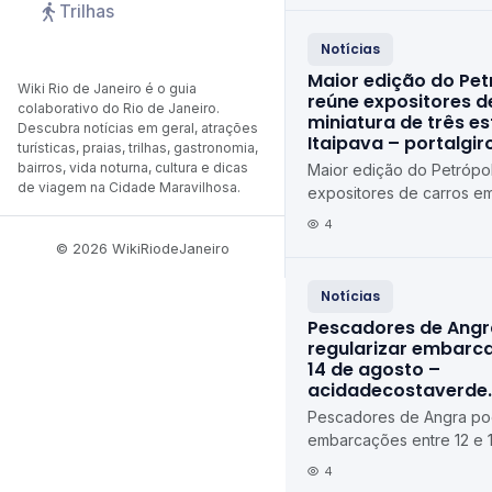
Trilhas
Notícias
Maior edição do Pet
Wiki Rio de Janeiro é o guia
reúne expositores d
colaborativo do Rio de Janeiro.
miniatura de três e
Descubra notícias em geral, atrações
Itaipava – portalgi
turísticas, praias, trilhas, gastronomia,
bairros, vida noturna, cultura e dicas
Maior edição do Petrópol
de viagem na Cidade Maravilhosa.
expositores de carros em
estados em Itaipava port
4
© 2026 WikiRiodeJaneiro
Notícias
Pescadores de Ang
regularizar embarca
14 de agosto –
acidadecostaverde
Pescadores de Angra pod
embarcações entre 12 e 
agosto acidadecostaver
4