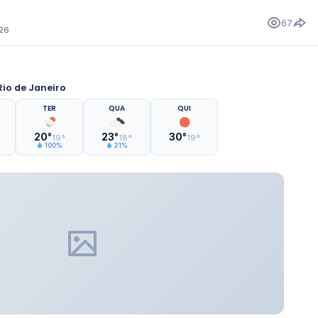
67
026
io de Janeiro
TER
QUA
QUI
20°
23°
30°
19°
18°
19°
100%
21%