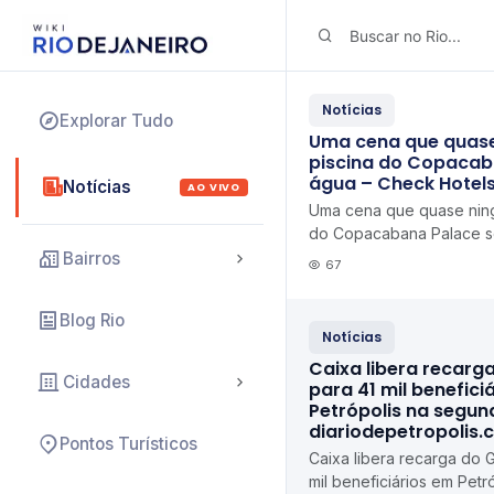
Notícias
Explorar Tudo
Uma cena que quase
piscina do Copacab
água – Check Hotel
Notícias
AO VIVO
Uma cena que quase ning
do Copacabana Palace 
Hotels
Bairros
67
Blog Rio
Notícias
Caixa libera recarg
Cidades
para 41 mil benefici
Petrópolis na segun
diariodepetropolis.
Pontos Turísticos
Caixa libera recarga do 
mil beneficiários em Pet