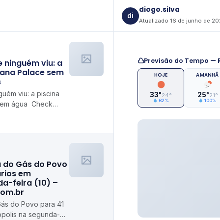
diogo.silva
di
Atualizado 16 de junho de 2
Previsão do Tempo — R
 ninguém viu: a
ana Palace sem
HOJE
AMANHÃ
s
uém viu: a piscina
33°
25°
24°
21°
62%
100%
sem água Check
a do Gás do Povo
ários em
da-feira (10) –
com.br
Gás do Povo para 41
rópolis na segunda-