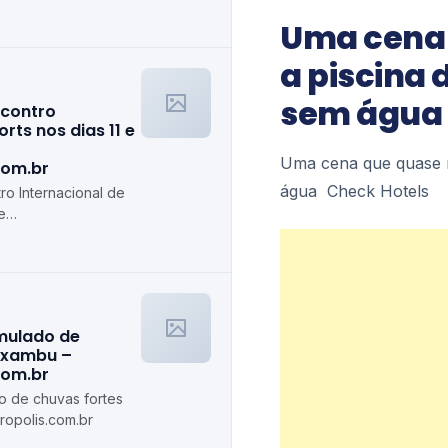
olis.com.br
Uma cena 
a piscina
sem água 
ncontro
rts nos dias 11 e
Uma cena que quase n
com.br
água Check Hotels
ro Internacional de
e
s.com.br
imulado de
axambu –
com.br
do de chuvas fortes
opolis.com.br