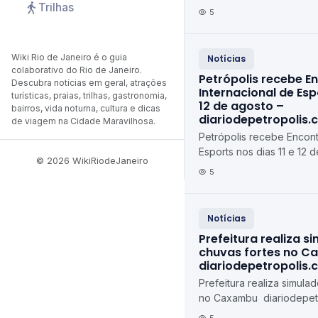
Trilhas
feira (10) diariodepetrop
5
Wiki Rio de Janeiro é o guia
Notícias
colaborativo do Rio de Janeiro.
Petrópolis recebe E
Descubra notícias em geral, atrações
Internacional de Espo
turísticas, praias, trilhas, gastronomia,
12 de agosto –
bairros, vida noturna, cultura e dicas
diariodepetropolis.
de viagem na Cidade Maravilhosa.
Petrópolis recebe Encont
Esports nos dias 11 e 12 d
© 2026 WikiRiodeJaneiro
agosto diariodepetropoli
5
Notícias
Prefeitura realiza s
chuvas fortes no C
diariodepetropolis.
Prefeitura realiza simula
no Caxambu diariodepetr