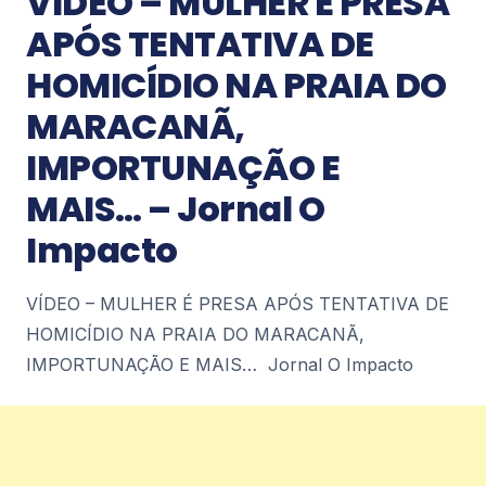
VÍDEO – MULHER É PRESA
APÓS TENTATIVA DE
Notícias
HOMICÍDIO NA PRAIA DO
Maior edição do Petrópolis Diecast
MARACANÃ,
reúne expositores de carros em
miniatura de três estados em Itaipava –
IMPORTUNAÇÃO E
portalgiro.com
Maior edição do Petrópolis Diecast reúne
MAIS… – Jornal O
expositores de carros em miniatura de três
estados em Itaipava portalgiro.com
Impacto
4
VÍDEO – MULHER É PRESA APÓS TENTATIVA DE
Notícias
HOMICÍDIO NA PRAIA DO MARACANÃ,
Pescadores de Angra poderão
regularizar embarcações entre 12 e 14
IMPORTUNAÇÃO E MAIS… Jornal O Impacto
de agosto – acidadecostaverde.com.br
Pescadores de Angra poderão regularizar
embarcações entre 12 e 14 de
agosto acidadecostaverde.com.br
4