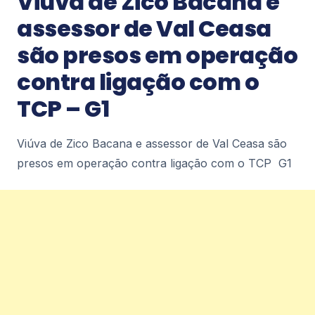
Viúva de Zico Bacana e
Petrópolis Diário de Petrópolis
2
assessor de Val Ceasa
são presos em operação
Notícias
contra ligação com o
Últimos dias para adesão ao Regularize
– Diário de Petrópolis
TCP – G1
Últimos dias para adesão ao Regularize Diário de
Petrópolis
Viúva de Zico Bacana e assessor de Val Ceasa são
2
presos em operação contra ligação com o TCP G1
Notícias
Prefeitura amplia rede de contentoras e
já instala quase 250 novos
equipamentos em Petrópolis – Diário de
Petrópolis
Prefeitura amplia rede de contentoras e já instala
quase 250 novos equipamentos em
Petrópolis Diário de Petrópolis
2