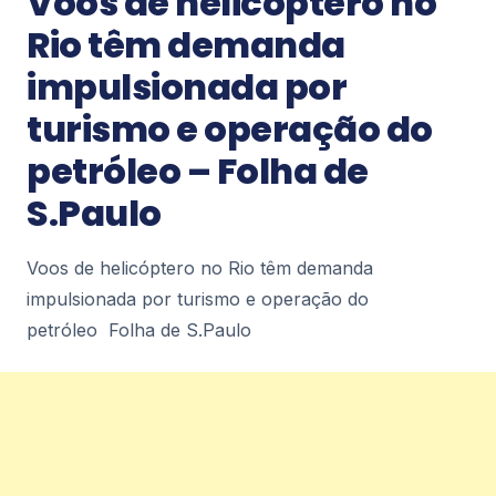
Voos de helicóptero no
Rio têm demanda
Notícias
impulsionada por
Niterói terá primeira escola pública
turismo e operação do
bilíngue em português e espanhol –
Prefeitura Municipal de Niterói
petróleo – Folha de
Niterói terá primeira escola pública bilíngue em
português e espanhol Prefeitura Municipal de
S.Paulo
Niterói
2
Voos de helicóptero no Rio têm demanda
impulsionada por turismo e operação do
Notícias
Recicla Niterói inaugura novos pontos e
petróleo Folha de S.Paulo
amplia atendimento com
funcionamento aos domingos –
Prefeitura Municipal de Niterói
Recicla Niterói inaugura novos pontos e amplia
atendimento com funcionamento aos
domingos Prefeitura Municipal de Niterói
2