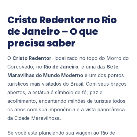
Pontos Turísticos
Circo Voador: O Palco que Respira a
Cristo Redentor no Rio
Alma Carioca
de Janeiro – O que
Ao pisar na Lapa, o coração do Rio de Janeiro
pulsa em cada esquina, mas há um endereço que
precisa saber
captura essa energia como poucos: o Circo
69
Voador...
O
Cristo Redentor
, localizado no topo do Morro do
Pontos Turísticos
Corcovado, no
Rio de Janeiro
, é uma das
Sete
Mirante do Leblon: O Cenário Perfeito
Maravilhas do Mundo Moderno
e um dos pontos
entre o Mar e a Montanha
turísticos mais visitados do Brasil. Com seus braços
Se existe um lugar na Zona Sul do Rio de Janeiro
abertos, a estátua é símbolo de fé, paz e
que entrega uma paisagem de cartão-postal sem
exigir longas caminhadas ou ingresso, esse lu...
acolhimento, encantando milhões de turistas todos
81
os anos com sua imponência e a vista panorâmica
da Cidade Maravilhosa.
Pontos Turísticos
Theatro Municipal do Rio de Janeiro:
Se você está planejando sua viagem ao Rio de
Guia Completo para Visitar essa Joia da