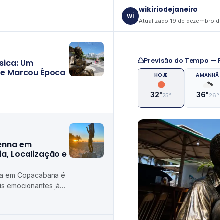
wikiriodejaneiro
wi
Atualizado 19 de dezembro 
Previsão do Tempo — R
sica: Um
que Marcou Época
HOJE
AMANHÃ
32°
36°
25°
26°
Senna em
a, Localização e
nna em Copacabana é
s emocionantes já
dial de Fórmula 1 no