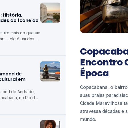
História,
ades do Ícone do
muito mais do que um
mar — ele é um dos
dos do Rio de
Copacaban
Encontro 
Época
ummond de
Cultural em
Copacabana, o bairro 
mmond de Andrade,
suas praias paradisíac
pacabana, no Rio de
Cidade Maravilhosa t
 uma homenagem a um
atravessa décadas e se
mundo.