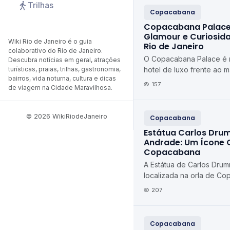
Trilhas
Copacabana
Copacabana Palace: 
Glamour e Curiosid
Wiki Rio de Janeiro é o guia
Rio de Janeiro
colaborativo do Rio de Janeiro.
O Copacabana Palace é 
Descubra notícias em geral, atrações
turísticas, praias, trilhas, gastronomia,
hotel de luxo frente ao 
bairros, vida noturna, cultura e dicas
símbolos mais reconheci
157
de viagem na Cidade Maravilhosa.
Janeiro e do Bras...
© 2026 WikiRiodeJaneiro
Copacabana
Estátua Carlos Dr
Andrade: Um Ícone 
Copacabana
A Estátua de Carlos Dru
localizada na orla de Co
Janeiro, é mais do que
207
dos maiores p...
Copacabana