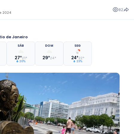
82
de 2024
io de Janeiro
SÁB
DOM
SEG
27°
29°
24°
21°
24°
22°
20%
23%