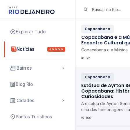
Copacabana
Explorar Tudo
Copacabana e a Mú
Encontro Cultural 
Notícias
AO VIVO
Copacabana e a Música
82
Bairros
Copacabana
Blog Rio
Estátua de Ayrton 
Copacabana: Históri
Curiosidades
Cidades
A estátua de Ayrton Se
uma das homenagens mai
feitas ao tricampeão mun
Pontos Turísticos
155
Brasil. Local...