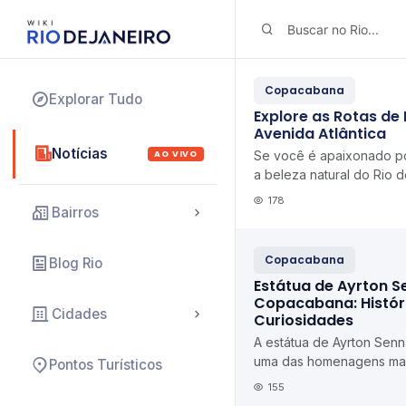
Copacabana
Explorar Tudo
Explore as Rotas de 
Avenida Atlântica
Notícias
AO VIVO
Se você é apaixonado po
a beleza natural do Rio d
de bike pela orla da Aven
178
Bairros
opor...
Copacabana
Blog Rio
Estátua de Ayrton 
Copacabana: Históri
Cidades
Curiosidades
A estátua de Ayrton Se
uma das homenagens mai
Pontos Turísticos
feitas ao tricampeão mun
155
Brasil. Local...