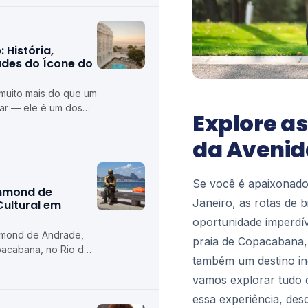
História,
ades do Ícone do
muito mais do que um
mar — ele é um dos
Explore as
dos do Rio de
da Avenid
Se você é apaixonado 
ummond de
Janeiro, as rotas de 
Cultural em
oportunidade imperdív
mmond de Andrade,
praia de Copacabana,
pacabana, no Rio de
também um destino incr
 uma homenagem a um
vamos explorar tudo 
essa experiência, desd