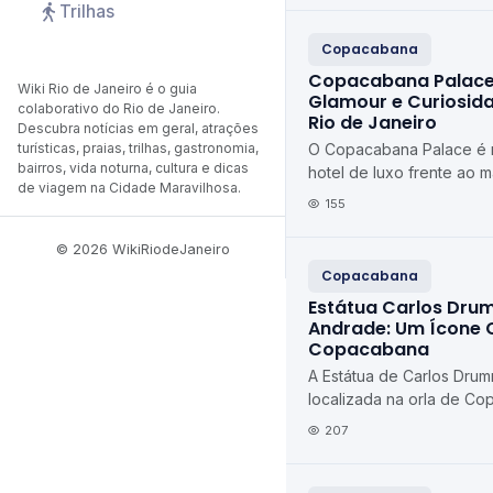
Trilhas
Copacabana
Copacabana Palace: 
Wiki Rio de Janeiro é o guia
Glamour e Curiosid
colaborativo do Rio de Janeiro.
Rio de Janeiro
Descubra notícias em geral, atrações
turísticas, praias, trilhas, gastronomia,
O Copacabana Palace é 
bairros, vida noturna, cultura e dicas
hotel de luxo frente ao 
de viagem na Cidade Maravilhosa.
símbolos mais reconheci
155
Janeiro e do Bras...
© 2026 WikiRiodeJaneiro
Copacabana
Estátua Carlos Dr
Andrade: Um Ícone 
Copacabana
A Estátua de Carlos Dru
localizada na orla de Co
Janeiro, é mais do que
207
dos maiores p...