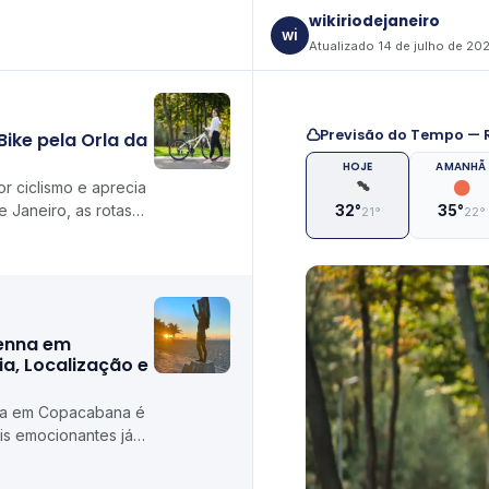
wikiriodejaneiro
wi
Atualizado 14 de julho de 20
Previsão do Tempo — R
Bike pela Orla da
HOJE
AMANHÃ
r ciclismo e aprecia
e Janeiro, as rotas
32°
35°
21°
22°
ida Atlântica são uma
Senna em
a, Localização e
nna em Copacabana é
s emocionantes já
dial de Fórmula 1 no