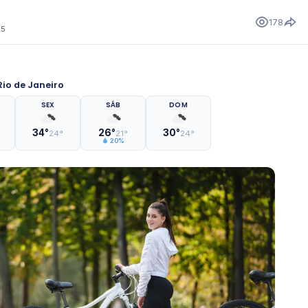
178
25
io de Janeiro
SEX
SÁB
DOM
34°
26°
30°
24°
21°
24°
20%