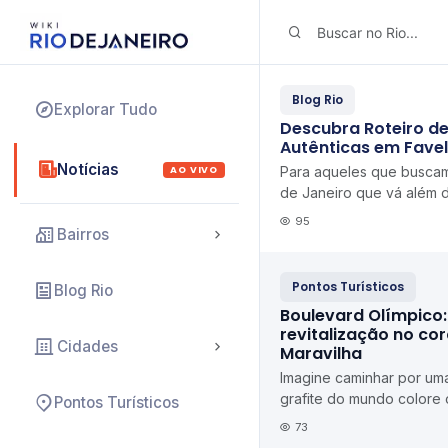
Blog Rio
Explorar Tudo
Descubra Roteiro de
Autênticas em Favel
Notícias
AO VIVO
Para aqueles que busca
de Janeiro que vá além d
esse roteiro foi feito so
95
Bairros
Pontos Turísticos
Blog Rio
Boulevard Olímpico: 
revitalização no co
Cidades
Maravilha
Imagine caminhar por uma
grafite do mundo colore 
Pontos Turísticos
armazéns centenários ab
73
cultura, e ...