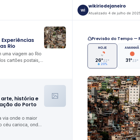
wikiriodejaneiro
wi
Atualizado 4 de julho de 202
Previsão do Tempo — R
 Experiências
as Rio
HOJE
AMANHÃ
m uma viagem ao Rio
os cartões postais,
26°
31°
22°
23°
20%
b medida
arte, história e
ração do Porto
 via onde o maior
o céu carioca, onde
rigam gastronomia e