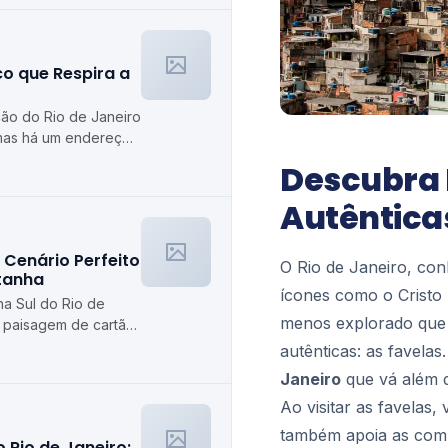
co que Respira a
ção do Rio de Janeiro
mas há um endereço
a como poucos: o
Descubra 
Autêntica
 Cenário Perfeito
O Rio de Janeiro, con
tanha
ícones como o Cristo
na Sul do Rio de
menos explorado que e
 paisagem de cartão-
 caminhadas ou
autênticas: as favel
Janeiro
que vá além do
Ao visitar as favelas,
também apoia as comu
 Rio de Janeiro: