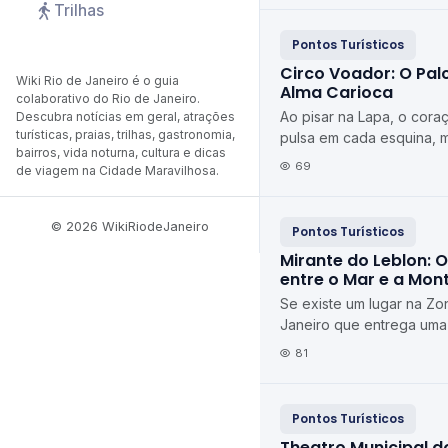
Trilhas
Pontos Turísticos
Circo Voador: O Pal
Wiki Rio de Janeiro é o guia
Alma Carioca
colaborativo do Rio de Janeiro.
Ao pisar na Lapa, o cora
Descubra notícias em geral, atrações
turísticas, praias, trilhas, gastronomia,
pulsa em cada esquina, 
bairros, vida noturna, cultura e dicas
que captura essa energi
69
de viagem na Cidade Maravilhosa.
Circo Voador...
© 2026 WikiRiodeJaneiro
Pontos Turísticos
Mirante do Leblon: O
entre o Mar e a Mon
Se existe um lugar na Zo
Janeiro que entrega uma
postal sem exigir longas
81
ingresso, esse lu...
Pontos Turísticos
Theatro Municipal do