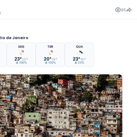
95
5
io de Janeiro
SEG
TER
QUA
23°
20°
23°
20°
19°
18°
100%
100%
20%