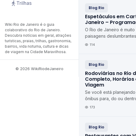
Trilhas
Blog Rio
Espetáculos em Cart
Janeiro – Program
Wiki Rio de Janeiro é o guia
O Rio de Janeiro é muito
colaborativo do Rio de Janeiro.
Descubra notícias em geral, atrações
paisagens deslumbrantes
turísticas, praias, trilhas, gastronomia,
um dos principais polos cu
114
bairros, vida noturna, cultura e dicas
com espet...
de viagem na Cidade Maravilhosa.
Blog Rio
© 2026 WikiRiodeJaneiro
Rodoviárias no Rio d
Completo, Horários 
Viagem
Se você está planejand
ônibus para, do ou dentr
conhecer as principais r
173
é fundamenta...
Blog Rio
Restaurantes com V