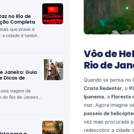
az no Rio de
ação Completa
 mais que praias e
: a cidade é também
lturais do Brasil,
Vôo de He
Rio de Jan
e Janeiro: Guia
e Dicas de
Quando se pensa no R
Cristo Redentor
, o
P
o uma viagem de
Ipanema
, a
Floresta 
o do Rio de Janeiro,
odoviárias da cidade
mar. Agora imagine ve
passeio de helicópte
vez mais procurada p
redescobrir a cidade 
ista para a