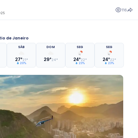
116
025
io de Janeiro
SÁB
DOM
SEG
SEG
27°
29°
24°
24°
21°
24°
22°
22°
20%
23%
23%