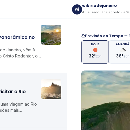
wikiriodejaneiro
wi
Atualizado 6 de agosto de 2
Previsão do Tempo — R
 Panorâmico no
HOJE
AMANHÃ
de Janeiro, vêm à
o Cristo Redentor, o
32°
36°
25°
26°
s de Copacabana e
sitar o Rio
 uma viagem ao Rio
isões mais
? A melhor época