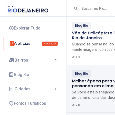
Blog Rio
Explorar Tudo
Vôo de Helicóptero
Rio de Janeiro
Notícias
AO VIVO
Quando se pensa no Rio 
mente imagens icônicas: 
Pão de Açúcar, as praia
116
Bairros
Ipanema, a Fl...
Blog Rio
Blog Rio
Melhor época para vi
pensando em clima
Cidades
Se você está planejando
de Janeiro, uma das dec
importantes é: quando ir
Pontos Turísticos
215
para visitar o Rio pens...