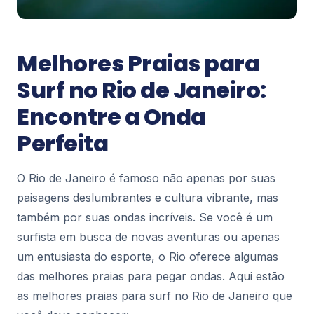
Blog Rio
Espetáculos em Cartaz no Rio de
Janeiro – Programação Completa
O Rio de Janeiro é muito mais que praias e
Melhores Praias para
paisagens deslumbrantes: a cidade é também um
Surf no Rio de Janeiro:
dos principais polos culturais do Brasil, com
117
espet...
Encontre a Onda
Perfeita
Blog Rio
Rodoviárias no Rio de Janeiro: Guia
Completo, Horários e Dicas de Viagem
O Rio de Janeiro é famoso não apenas por suas
Se você está planejando uma viagem de ônibus
paisagens deslumbrantes e cultura vibrante, mas
para, do ou dentro do Rio de Janeiro, conhecer
as principais rodoviárias da cidade é fundamenta...
também por suas ondas incríveis. Se você é um
177
surfista em busca de novas aventuras ou apenas
um entusiasta do esporte, o Rio oferece algumas
Blog Rio
das melhores praias para pegar ondas. Aqui estão
Restaurantes com Vista para a Lagoa
as melhores praias para surf no Rio de Janeiro que
Rodrigo de Freitas: Onde Comer e
Aproveitar